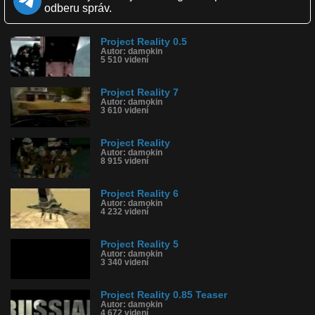
Komentárov: 1
odberu správ.
Dľžka: 2:02
Kategória: animované
Tagy: project reality, mod, pc hra, intro
Project Reality 0.5
Autor: damokin
História sledovanosti videa:
5 510 videní
Project Reality 7
Autor: damokin
3 610 videní
Project Reality
Autor: damokin
8 915 videní
Project Reality 6
Autor: damokin
4 232 videní
Project Reality 5
Autor: damokin
3 340 videní
Project Reality 0.85 Teaser
Autor: damokin
4 672 videní