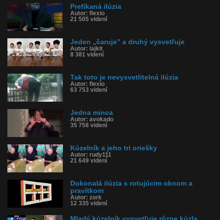
Prefíkaná ilúzia
Autor: flexio
21 505 videní
Jeden „čaruje” a druhý vysvetľuje
Autor: lajkit
8 381 videní
Tak toto je nevysvetlitelná ilúzia
Autor: flexio
63 753 videní
Jedna minca
Autor: avokado
35 758 videní
Kúzelník a jeho tri oriešky
Autor: rudy111
21 649 videní
Dokonalá ilúzia s rotujúcim oknom a
pravítkom
Autor: zork
12 335 videní
Mladý kúzelník vysvetľuje rôzne kúzla,