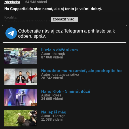
zdenkoha
64 548 videní
Na Copperfielda síce nemá, ale aj tento je veľmi dobrý.
Kvalita:
zobraziť viac ↓
Zverejnené: 31.7.2009 11:30
Páči sa: 96% (112 hlasov)
Odoberajte nás aj cez Telegram a prihláste sa k
Obľúbené: 94
Komentárov: 128
odberu správ.
Dľžka: 6:04
Kategória: ľudia
Tagy: kúzelník, mág, iluzionista, mágia, ilúzia, cigareta, klobúk,
Ilúzia s dáždnikom
holubica, holub, kúzlo, kúzelník
Autor: therock
87 068 videní
História sledovanosti videa:
Nebudete mu rozumieť, ale pochopíte ho
Autor: castaneasrativa
28 742 videní
Hans Klok - 5 minút ilúzií
Autor: lokes
34 695 videní
Najlepší mág
Autor: 12error
11 088 videní