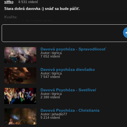
siffko
8 531 videní
Stara dobrá davovka :) snáď sa bude páčiť.
Kvalita:
Zverejnené: 16.3.2009 20:04
Páči sa: 92% (13 hlasov)
Obľúbené: 8
Komentárov: 21
Dľžka: 2:03
Kategória: hudba
Tagy: davovka, davová psychóza, punk, rock, live
Davová psychóza - Spravodlivosť
Autor: tigrica
História sledovanosti videa:
7 052 videní
Davová psychóza dievčatko
Autor: tigrica
7 547 videní
Davová Psychóza - Svet/live/
Autor: tigrica
2 380 videní
Davová Psychóza - Christiania
Autor: jahadio77
5 214 videní