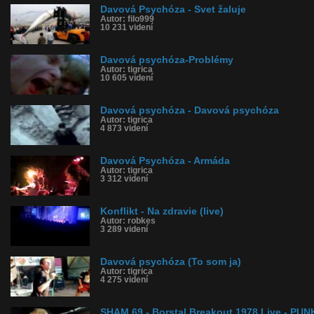
Davová Psychóza - Svet žaluje
Autor: filo999
10 231 videní
Davová psychóza-Problémy
Autor: tigrica
10 605 videní
Davová psychóza - Davová psychóza
Autor: tigrica
4 873 videní
Davová Psychóza - Armáda
Autor: tigrica
3 312 videní
Konflikt - Na zdravie (live)
Autor: robkes
3 289 videní
Davová psychóza (To som ja)
Autor: tigrica
4 275 videní
SHAM 69 - Borstal Breakout 1978 Live - PU