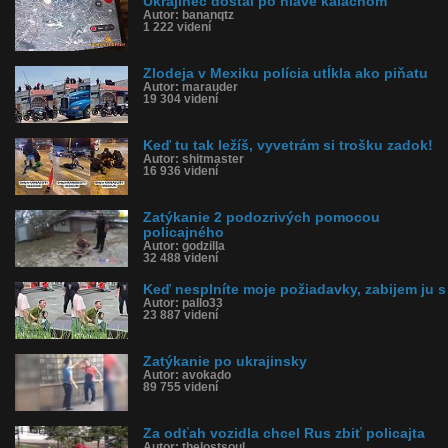
Ukrajinec dostal po hlave kalachom
Autor: bananqtz
1 222 videní
Zlodeja v Mexiku polícia utĺkla ako piňatu
Autor: marauder
19 304 videní
Keď tu tak ležíš, vyvetrám si trošku zadok!
Autor: shitmaster
16 936 videní
Zatýkanie 2 podozrivých pomocou
policajného
Autor: godzilla
32 488 videní
Keď nesplníte moje požiadavky, zabijem ju s
Autor: pallo33
23 887 videní
Zatýkanie po ukrajinsky
Autor: avokado
89 755 videní
Za odťah vozidla chcel Rus zbiť policajta
Autor: thelostsoul