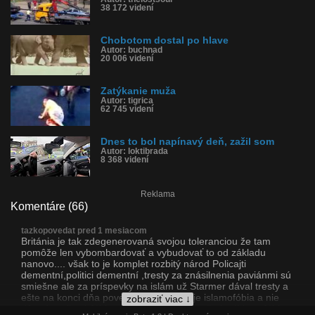
38 172 videní
Chobotom dostal po hlave
Autor: buchnad
20 006 videní
Zatýkanie muža
Autor: tigrica
62 745 videní
Dnes to bol napínavý deň, zažil som
Autor: loktibrada
8 368 videní
Reklama
Komentáre (66)
tazkopovedat pred 1 mesiacom
Británia je tak zdegenerovaná svojou toleranciou že tam
pomôže len vybombardovať a vybudovať to od základu
nanovo.... však to je komplet rozbitý národ Policajti
dementní,politici dementní ,tresty za znásilnenia paviánmi sú
smiešne ale za príspevky na islám už Starmer dával tresty a
ešte na konci dňa povedia že problém je islamofóbia a nie
zobraziť viac ↓
dôvod prečo tá fóbia začala.... zaujímave že budhizmofóbia