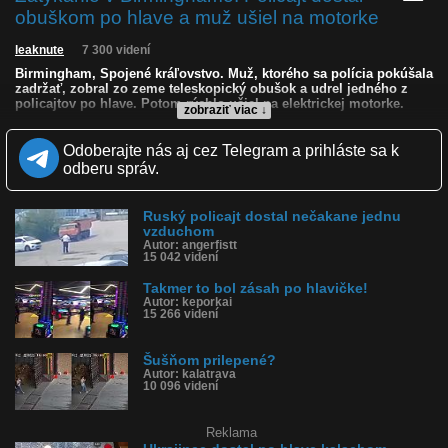
obuškom po hlave a muž ušiel na motorke
leaknute
7 300 videní
Birmingham, Spojené kráľovstvo. Muž, ktorého sa polícia pokúšala
zadržať, zobral zo zeme teleskopický obušok a udrel jedného z
policajtov po hlave. Potom rýchlo ušiel na elektrickej motorke.
zobraziť viac ↓
Kvalita:
NQ
LQ
Odoberajte nás aj cez Telegram a prihláste sa k
Zverejnené: 5.7.2026 16:14
odberu správ.
Krajina: Spojené kráľovstvo 🇬🇧
Páči sa: 33% (24 hlasov)
Obľúbené: 2
Ruský policajt dostal nečakane jednu
Komentárov: 66
vzduchom
Dľžka: 1:41
Autor: angerfistt
Kategória: šokujúce
15 042 videní
Tagy: policajný zásah, policajné zatýkanie, napadnutie polície,
obušok, bicykel, spojené kráľovstvo, migrant, útek, zásah polície,
Takmer to bol zásah po hlavičke!
policajti, konflikt
Autor: keporkai
História sledovanosti videa:
15 266 videní
Šušňom prilepené?
Autor: kalatrava
10 096 videní
Reklama