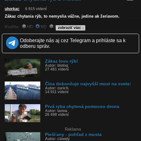
uhorkac
6 915 videní
Zákaz chytania rýb, to nemyslia vážne, jedine ak žeriavom.
Kvalita:
HD
NQ
LQ
zobraziť viac ↓
Zverejnené: 3.7.2026 21:49
Páči sa: 100% (14 hlasov)
Odoberajte nás aj cez Telegram a prihláste sa k
Obľúbené: 1
odberu správ.
Komentárov: 11
Dľžka: 0:09
Kategória: cestovanie
Zákaz lovu rýb!
Tagy: kaňon, hlboký kaňon, zákaz chytania rýb, most, z mosta,
Autor: biolog
udica
27 481 videní
História sledovanosti videa:
Čína dokončuje najvyšší most na svete:
Autor: zurich
14 911 videní
Prvá ryba chytená pomocou drona
Autor: tanna
26 498 videní
Reklama
Piešťany - pohľad z mosta
Autor: clawdy