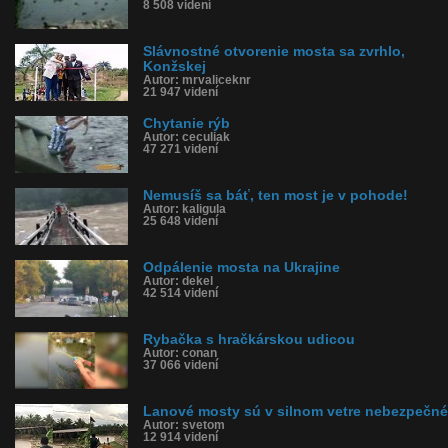
8 508 videní
Slávnostné otvorenie mosta sa zvrhlo,
Konžskej
Autor: mrvaliceknr
21 947 videní
Chytanie rýb
Autor: ceculiak
47 271 videní
Nemusíš sa báť, ten most je v pohode!
Autor: kaligula
25 648 videní
Odpálenie mosta na Ukrajine
Autor: dekel
42 514 videní
Rybačka s hračkárskou udicou
Autor: conan
37 066 videní
Lanové mosty sú v silnom vetre nebezpečné
Autor: svetom
12 914 videní