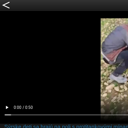
Sýrske deti sa hrajú na poli s protitankovými mína