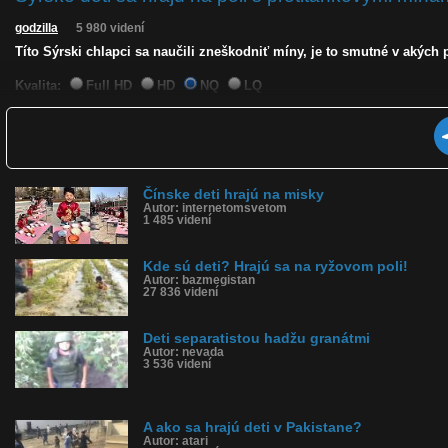
godzilla
5 980 videní
Títo Sýrski chlapci sa naučili zneškodniť míny, je to smutné v akých
Kvalita:
Full HD
HD
NQ
LQ
Zverejnené: 26.6.2026 23:40
Krajina: Sýria 🇸🇾
Páči sa: 67% (12 hlasov)
Obľúbené: 2
Komentárov: 18
Dľžka: 0:50
Čínske deti hrajú na misky
Kategória: šokujúce
Autor: internetomsvetom
Tagy: hra sýrskych chlapcov, vedia zneškodniť mínu, sýria
1 485 videní
História sledovanosti videa:
Kde sú deti? Hrajú sa na ryžovom poli!
Autor: bazmegistan
27 836 videní
Deti separatistou hadžu granátmi
Autor: nevada
3 536 videní
A ako sa hrajú deti v Pakistane?
Autor: atari