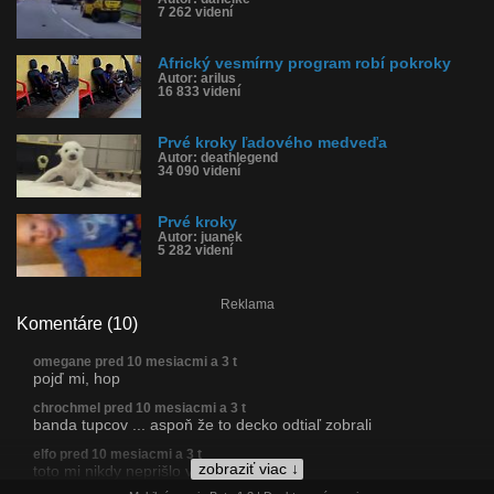
7 262 videní
Africký vesmírny program robí pokroky
Autor: arilus
16 833 videní
Prvé kroky ľadového medveďa
Autor: deathlegend
34 090 videní
Prvé kroky
Autor: juanek
5 282 videní
Reklama
Komentáre (10)
omegane pred 10 mesiacmi a 3 t
pojď mi, hop
chrochmel pred 10 mesiacmi a 3 t
banda tupcov ... aspoň že to decko odtiaľ zobrali
elfo pred 10 mesiacmi a 3 t
zobraziť viac ↓
toto mi nikdy neprišlo vtipné