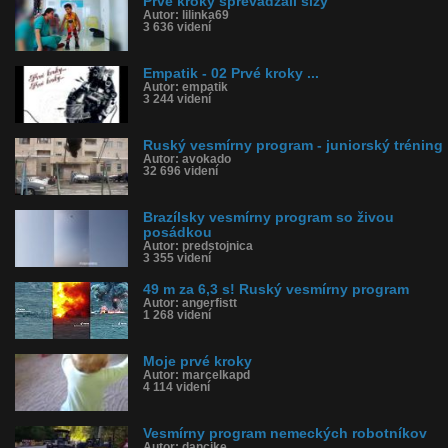
Prvé kroky sprevádzali slzy
Autor: lilinka69
3 636 videní
Empatik - 02 Prvé kroky ...
Autor: empatik
3 244 videní
Ruský vesmírny program - juniorský tréning
Autor: avokado
32 696 videní
Brazílsky vesmírny program so živou
posádkou
Autor: predstojnica
3 355 videní
49 m za 6,3 s! Ruský vesmírny program
Autor: angerfistt
1 268 videní
Moje prvé kroky
Autor: marcelkapd
4 114 videní
Vesmírny program nemeckých robotníkov
Autor: dancike