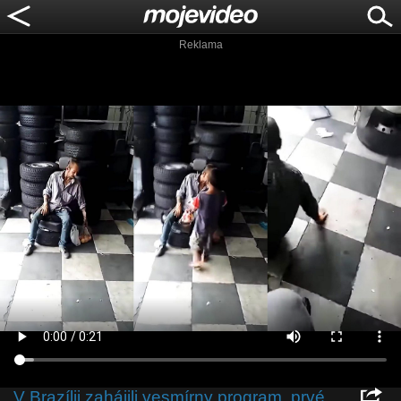
Reklama
V Brazílii zahájili vesmírny program, prvé