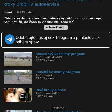
kroky urobili v autoservise
tomek
6 933 videní
Chlapík sa dal nahovoriť na „letecký výcvik” pomocou airbagu.
Sám netušil, do čoho to vlastne ide. Teda letí.
zobraziť viac ↓
Kvalita:
HD
NQ
LQ
Zverejnené: 16.9.2025 12:16
Odoberajte nás aj cez Telegram a prihláste sa k
Krajina: Brazília 🇧🇷
odberu správ.
Páči sa: 15% (20 hlasov)
Obľúbené: 0
Komentárov: 10
Slovenský vesmírny program
Dľžka: 0:21
Autor: milosko203
Kategória: auto-moto
37 643 videní
Tagy: airbag pod zadkom, kozmický program, vystrelil airbag,
vyletel do vzduchu, plachtil, odpálili airbag, vystrelil, brazília
História sledovanosti videa:
Indický vesmírny program
Autor: lajkit
33 052 videní
Prvé kroky a spev
Autor: samael35
5 836 videní
Reklama