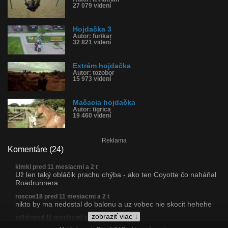
27 079 videní
Hojdačka 3
Autor: furikar
32 821 videní
Extrém hojdačka
Autor: tozobor
15 973 videní
Mačacia hojdačka
Autor: tigrica
19 460 videní
Reklama
Komentáre (24)
kimki pred 11 mesiacmi a 2 t
Už len taký obláčik prachu chýba - ako ten Coyotte čo naháňal
Roadrunnera.
roscoe18 pred 11 mesiacmi a 2 t
nikto by ma nedostal do balonu a uz vobec nie skocit hehehe
zobraziť viac ↓
st3oj pred 11 mesiacmi a 2 t
By som sa po?ral už v balóne.