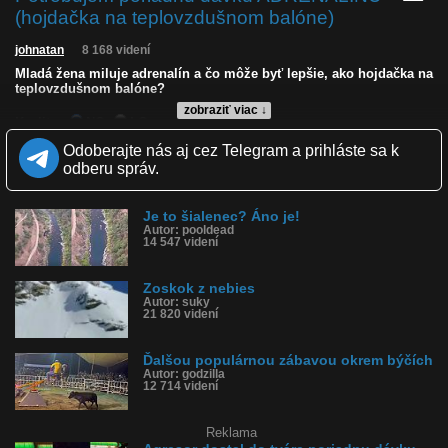
(hojdačka na teplovzdušnom balóne)
johnatan
8 168 videní
Mladá žena miluje adrenalín a čo môže byť lepšie, ako hojdačka na
teplovzdušnom balóne?
zobraziť viac ↓
Kvalita:
NQ
LQ
Zverejnené: 25.8.2025 14:48
Odoberajte nás aj cez Telegram a prihláste sa k
Páči sa: 65% (17 hlasov)
odberu správ.
Obľúbené: 1
Komentárov: 24
Dľžka: 0:40
Je to šialenec? Áno je!
Kategória: športy
Autor: pooldead
Tagy: skok s padákom, skoky s padákom, skočili dole s padákom,
14 547 videní
balón, z balóna, balónu, adrenalín, adrenalínový zoskok,
parašutista
História sledovanosti videa:
Zoskok z nebies
Autor: suky
21 820 videní
Ďalšou populárnou zábavou okrem býčích
Autor: godzilla
12 714 videní
Reklama