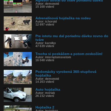
Agresor dostal do tváre poriadnu dávku
Autor: demonoid
15 168 videní
Adrenalínová hojdačka na rodeu
Autor: tchoroid
12 697 videní
Pre istotu mu dal poriadnu dávku rovno do
tváre
Autor: karolko
47 639 videní
Trocha si poskáčem a potom zoskočím!
Autor: internetomsvetom
16 048 videní
Podomácky vyrobená 360-stupňová
hojdačka
Autor: demonoid
14 203 videní
Auto hojdačka
Autor: moriak
26 232 videní
Hojdačka 2
Autor: leviathan