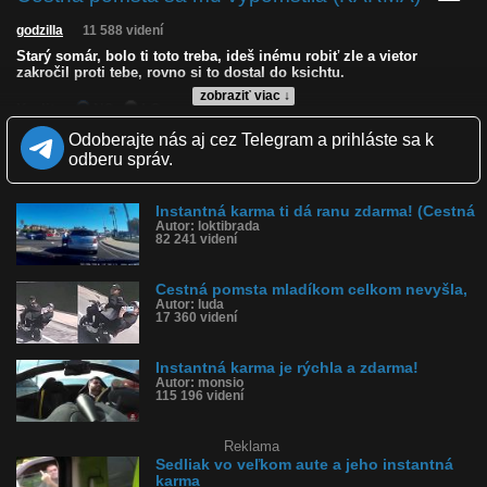
godzilla
11 588 videní
Starý somár, bolo ti toto treba, ideš inému robiť zle a vietor
zakročil proti tebe, rovno si to dostal do ksichtu.
zobraziť viac ↓
Kvalita:
NQ
LQ
Zverejnené: 18.8.2025 20:42
Odoberajte nás aj cez Telegram a prihláste sa k
Páči sa: 90% (21 hlasov)
odberu správ.
Obľúbené: 0
Komentárov: 19
Dľžka: 0:17
Instantná karma ti dá ranu zdarma! (Cestná
Kategória: ľudia
Autor: loktibrada
Tagy: cestná pomsta, instantná karma, karma je zdarma, sprcha do
82 241 videní
ksichtu
História sledovanosti videa:
Cestná pomsta mladíkom celkom nevyšla,
Autor: luda
17 360 videní
Instantná karma je rýchla a zdarma!
Autor: monsio
115 196 videní
Reklama
Sedliak vo veľkom aute a jeho instantná
karma