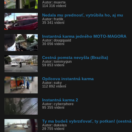
Autor: muerte
114 316 videní
Nedala mu prednosť, vytrúbila ho, aj mu
Autor: fratlik
35 341 videní
Instantná karma jedného MOTO-MAGORA
Autor: dougquaid
30 056 videní
Cestná pomsta nevyšla (Brazília)
Autor: tommygun
59 853 videní
Opilcova instantná karma
Autor: suky
112 892 videní
Instantná karma 2
Autor: cyberwhore
95 355 videní
Ty ma budeš vybrzďovať, ty potkan! (cestná
Autor: dukeles
29 755 videní