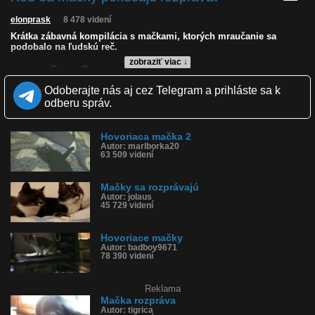
elonprask
8 478 videní
Krátka zábavná kompilácia s mačkami, ktorých mraučanie sa
podobalo na ľudskú reč.
zobraziť viac ↓
Kvalita:
NQ
LQ
Zverejnené: 7.7.2025 12:51
Odoberajte nás aj cez Telegram a prihláste sa k
Páči sa: 71% (21 hlasov)
odberu správ.
Obľúbené: 3
Komentárov: 3
Dľžka: 1:04
Hovoriaca mačka 2
Kategória: zvieratká
Autor: marlborka20
Tagy: mačka rozpráva, mačky rozprávajú, rozprávajúce mačky,
63 509 videní
mačacia kompilácia, hovoriace mačky
História sledovanosti videa:
Mačky sa rozprávajú
Autor: jolaus
45 729 videní
Hovoriace mačky
Autor: badboy9671
78 390 videní
Reklama
Mačka rozpráva
Autor: tigrica