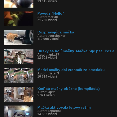
13 015 videní
Povedz "Hello"
Autor: moriak
21 260 videní
Rozprávajúca mačka
Autor: overclocker
110 098 videní
Husky sa bojí mačky. Mačka bije psa. Pes a
Autor: janka77
12 903 videní
Medzi mačky dal vrchnák zo smetiaku
Autor: tristan3
16 614 videní
Keď sú mačky obézne (kompilácia)
Autor: lajkit
5 321 videní
Mačka aktivovala letový režim
Autor: keporkai
14 852 videní