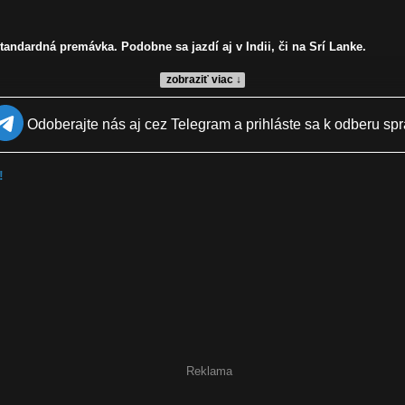
 štandardná premávka. Podobne sa jazdí aj v Indii, či na Srí Lanke.
zobraziť viac ↓
Odoberajte nás aj cez Telegram a prihláste sa k odberu spr
!
anie, obehli, predbiehali, šialení, šialenci, bangladéš
Reklama