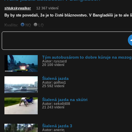
shlukskywalker
12 367 videní
By by ste povedali, že je to čisté bláznovstvo. V Bangladéši je to ale
Kvalita:
NQ
LQ
Zverejnené: 22.6.2025 20:36
Krajina: Bangladéš 🇧🇩
Páči sa: 28% (25 hlasov)
Obľúbené: 7
Komentárov: 31
Dľžka: 1:35
Tým autobusárom to dobre kúruje na mozog
Kategória: auto-moto
Autor: ryszard
Tagy: šialená jazda autobusom, šialený autobusár, predbiehanie, obieh
20 100 videní
História sledovanosti videa:
Šialená jazda
Autor: golfoo1
25 592 videní
Šialená jazda na skútri
Autor: seko0408
21 243 videní
Šialená jazda 3
Autor: anerin