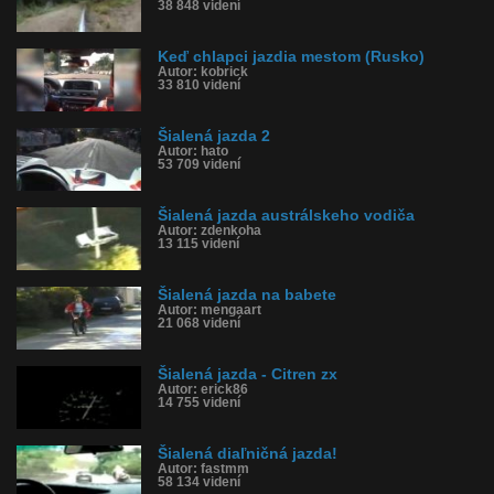
38 848 videní
Keď chlapci jazdia mestom (Rusko)
Autor: kobrick
33 810 videní
Šialená jazda 2
Autor: hato
53 709 videní
Šialená jazda austrálskeho vodiča
Autor: zdenkoha
13 115 videní
Šialená jazda na babete
Autor: mengaart
21 068 videní
Šialená jazda - Citren zx
Autor: erick86
14 755 videní
Šialená diaľničná jazda!
Autor: fastmm
58 134 videní