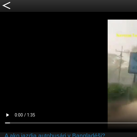
A ako jazdia autobusári v Bangladéši?