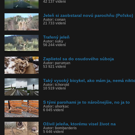
42 137 videní
Jeleň si zaobstaral novú parochňu (Poľsko)
Autor: conan
21 733 videní
Trafený jeleň
Autor: suky
56 244 videní
Zaplietol sa do osudového súboja
Autor: paruman
53 921 videní
Taký vysoký bicykel, ako mám ja, nemá nikto
Autor: tchoroid
10 519 videní
S tými parohami je to náročnejšie, no ja to
Autor: uhorkac
6 045 videní
Oživil jeleňa, ktorému visel život na
Autor: bombarderis
5 646 videní