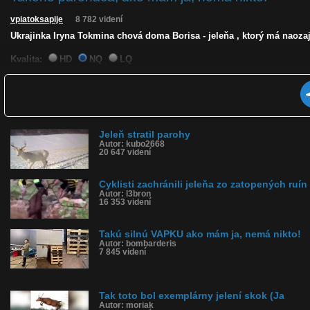
vpiatoksapije
8 782 videní
Ukrajinka Iryna Tokmina chová doma Borisa - jeleňa , ktorý má naozaj 
Kvalita:
HD
NQ
LQ
Zverejnené: 15.6.2025 15:51
Krajina: Ukrajina 🇺🇦
Páči sa: 85% (20 hlasov)
Obľúbené: 2
Komentárov: 9
Dľžka: 1:14
Jeleň stratil parohy
Kategória: zvieratká
Autor: kubo2668
Tagy: jeleň, parohy, kŕmi jeleňa, kŕmi jelene, parožie, ukrajina
20 647 videní
História sledovanosti videa:
Cyklisti zachránili jeleňa zo zatopených ruín
Autor: l3bron
16 353 videní
Takú silnú VAPKU ako mám ja, nemá nikto!
Autor: bombarderis
7 845 videní
Tak toto bol exemplárny jelení skok (Ja
Autor: moriak