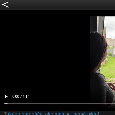
Takého paroháča, ako mám ja, nemá nikto!