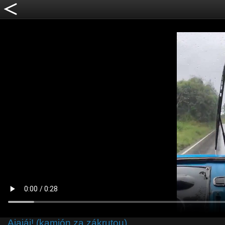
Ajajáj! (kamión za zákrutou)