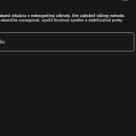
akanú situáciu v nebezpečnej zákrute, čím zabránil vážnej nehode.
okamžite zareagoval, využil brzdový systém a stabilizačné prvky
áv.