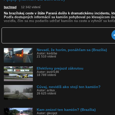
buchnad
12 342 videní
Na brazílskej ceste v štáte Paraná došlo k dramatickému incidentu, 
Podľa dostupných informácií sa kamión pohyboval po klesajúcom úseku
vozidla, čím sa mu podarilo udržať kamión na ceste a vyhnúť sa kolíz
Kvalita:
NQ
LQ
Zverejnené: 29.4.2025 17:35
Krajina: Brazília 🇧🇷
Páči sa: 93% (15 hlasov)
Obľúbené: 2
Nevadí, že horím, ponáhľam sa (Brazília)
Komentárov: 33
Autor: kedzbe
Dľžka: 0:28
21 510 videní
Kategória: auto-moto
Tagy: kamión, zákruta, fail, brazília, zabránil nehode, paraná, kamio
História sledovanosti videa:
Efektívny prejazd zákrutou
Autor: jozef146
18 789 videní
Cúvaj, nevidíš ako stojí ten kamión?
Autor: arilus
26 625 videní
Kam zmizol ten kamión? (Brazília)
Autor: glezgot