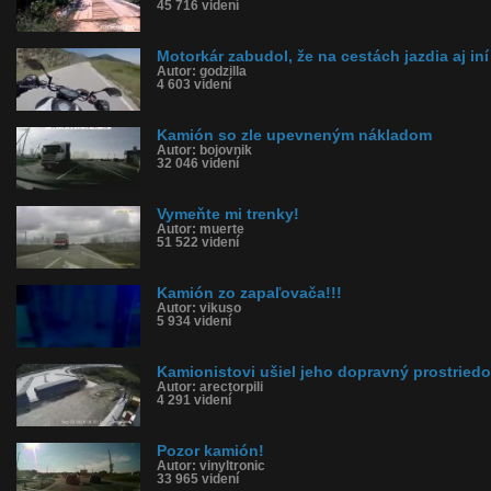
45 716 videní
Motorkár zabudol, že na cestách jazdia aj iní
Autor: godzilla
4 603 videní
Kamión so zle upevneným nákladom
Autor: bojovnik
32 046 videní
Vymeňte mi trenky!
Autor: muerte
51 522 videní
Kamión zo zapaľovača!!!
Autor: vikuso
5 934 videní
Kamionistovi ušiel jeho dopravný prostried
Autor: arectorpili
4 291 videní
Pozor kamión!
Autor: vinyltronic
33 965 videní