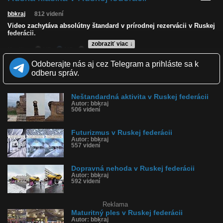
bbkraj
812 videní
Video zachytáva absolútny štandard v prírodnej rezervácii v Ruskej
federácii.
zobraziť viac ↓
Kvalita:
HD
NQ
LQ
Zverejnené: 17.12.2024 15:14
Odoberajte nás aj cez Telegram a prihláste sa k
Krajina: Rusko 🇷🇺
odberu správ.
Páči sa: 33% (9 hlasov)
Obľúbené: 0
Komentárov: 0
Neštandardná aktivita v Ruskej federácii
Dľžka: 0:57
Autor: bbkraj
Kategória: cestovanie
506 videní
Tagy: ruská, klasika, absolútny, štandard, rusko
História sledovanosti videa:
Futurizmus v Ruskej federácii
Autor: bbkraj
557 videní
Dopravná nehoda v Ruskej federácii
Autor: bbkraj
592 videní
Reklama
Maturitný ples v Ruskej federácii
Autor: bbkraj