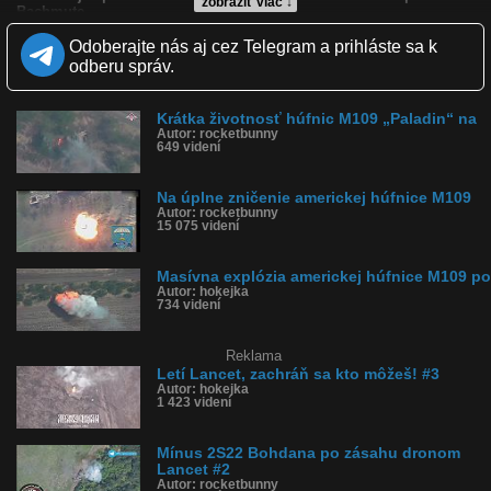
zobraziť viac ↓
Bachmute.
Odoberajte nás aj cez Telegram a prihláste sa k
Kvalita:
HD
NQ
LQ
odberu správ.
Zverejnené: 26.2.2024 11:58
Krajina: Rusko 🇷🇺
Páči sa: 67% (9 hlasov)
Obľúbené: 0
Krátka životnosť húfnic M109 „Paladin“ na
Autor: rocketbunny
Komentárov: 0
649 videní
Dľžka: 0:38
Kategória: veda a technika
Tagy: m109, paladin, zala, lancet, útok dronom, dron, výbuch,
Na úplne zničenie americkej húfnice M109
explózia, zásah, presný zásah, svo, ukrajina, rusko
Autor: rocketbunny
História sledovanosti videa:
15 075 videní
Masívna explózia americkej húfnice M109 po
Autor: hokejka
734 videní
Reklama
Letí Lancet, zachráň sa kto môžeš! #3
Autor: hokejka
1 423 videní
Mínus 2S22 Bohdana po zásahu dronom
Lancet #2
Autor: rocketbunny