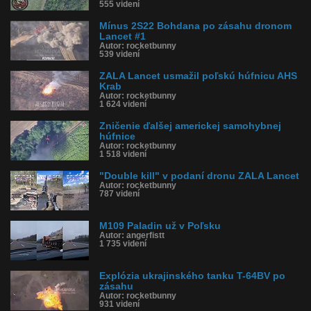
555 videní
Mínus 2S22 Bohdana po zásahu dronom
Lancet #1
Autor: rocketbunny
539 videní
ZALA Lancet usmažil poľskú húfnicu AHS
Krab
Autor: rocketbunny
1 624 videní
Zničenie ďalšej americkej samohybnej
húfnice
Autor: rocketbunny
1 518 videní
"Double kill" v podaní dronu ZALA Lancet
Autor: rocketbunny
787 videní
M109 Paladin už v Poľsku
Autor: angerfistt
1 735 videní
Explózia ukrajinského tanku T-64BV po
zásahu
Autor: rocketbunny
931 videní