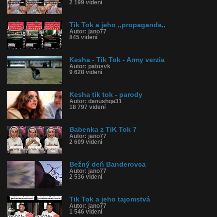
2 199 videní
Tik Tok a jeho ,,propaganda,,
Autor: jano77
845 videní
Kesha - Tik Tok - Army verzia
Autor: patosvk
9 628 videní
Kesha tik tok - parody
Autor: danushqa31
18 797 videní
Babenka z TiK Tok 7
Autor: jano77
2 609 videní
Bežný deň Banderovca
Autor: jano77
2 536 videní
Tik Tok a jeho tajomstvá
Autor: jano77
1 546 videní