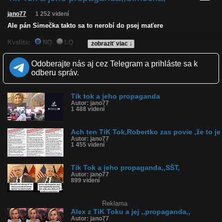
jano77
1 252 videní
Ale pán Simečka takto sa to nerobí do psej maťere
Kvalita:
NQ
LQ
zobraziť viac ↓
Zverejnené: 14.1.2024 19:05
Páči sa: 40% (5 hlasov)
Odoberajte nás aj cez Telegram a prihláste sa k
Obľúbené: 0
odberu správ.
Komentárov: 0
Dľžka: 0:22
Kategória: šokujúce
Tik tok a jeho propaganda
Tagy: mezonet, šimečka
Autor: jano77
História sledovanosti videa:
1 488 videní
Ach ten TiK Tok,Robertko zas povie ,že to je
Autor: jano77
1 455 videní
Tik Tok a jeho propaganda,,SŠT,
Autor: jano77
899 videní
Reklama
Alex z TiK Toku a jej ,,propaganda,,
Autor: jano77