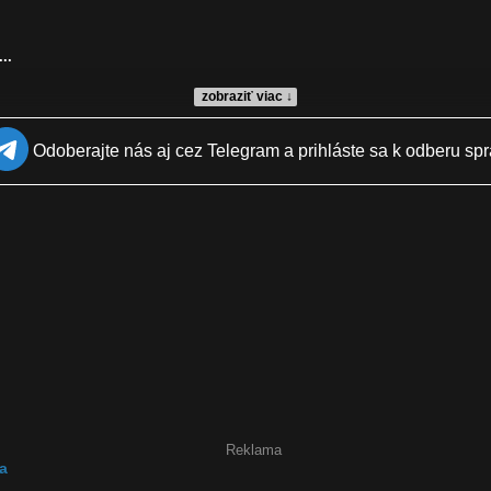
..
zobraziť viac ↓
Odoberajte nás aj cez Telegram a prihláste sa k odberu spr
začal brzdiť
Reklama
a