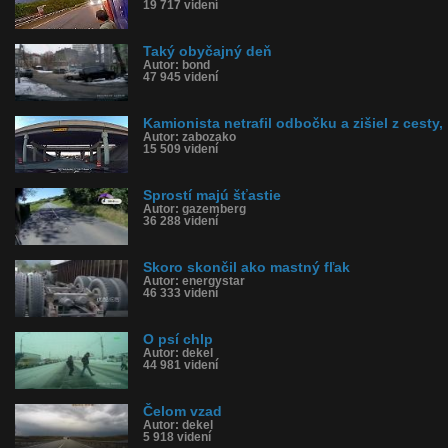
19 717 videní
Taký obyčajný deň
Autor: bond
47 945 videní
Kamionista netrafil odbočku a zišiel z cesty,
Autor: zabozako
15 509 videní
Sprostí majú šťastie
Autor: gazemberg
36 288 videní
Skoro skončil ako mastný fľak
Autor: energystar
46 333 videní
O psí chlp
Autor: dekel
44 981 videní
Čelom vzad
Autor: dekel
5 918 videní