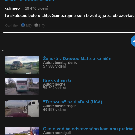
kalimero
19 470 videní
To skutočne bolo o chlp. Samozrejme som brzdil aj ja za obrazovkou.
Kvalita:
NQ
LQ
Zverejnené: 6.11.2023 16:46
Páči sa: 98% (40 hlasov)
Obľúbené: 7
Komentárov: 27
Dľžka: 0:11
Kategória: auto-moto
Ženská v Daewoo Matiz a kamión
Tagy: o chlp, o fúz, tesnotka, tesne, kamión, brzdil, zabrzdil kamión, 
Autor: bombarderis
História sledovanosti videa:
57 588 videní
Krok od smrti
Autor: noone
50 292 videní
"Tesnotka" na diaľnici (USA)
Autor: hosentroger
40 997 videní
Okolo vodiča odstaveného kamiónu prefrčal
Autor: stonebull