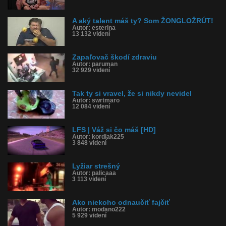
A aký talent máš ty? Som ŽONGLOŽRÚT!
Autor: esterina
13 132 videní
Zapaľovač škodí zdraviu
Autor: paruman
32 929 videní
Tak ty si vravel, že si nikdy nevidel
Autor: swrtmaro
12 084 videní
LFS | Váž si čo máš [HD]
Autor: kordiak225
3 848 videní
Lyžiar strešný
Autor: palicaaa
3 113 videní
Ako niekoho odnaučiť fajčiť
Autor: modano222
5 929 videní