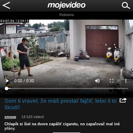
Reklama
Som ti vravel, že máš prestať fajčiť, lebo ti to
škodí!
smoop
14 525 videní
Chlapík si šiel na dvore zapáliť cigaretu, no zapaľovač mal iné
plány.