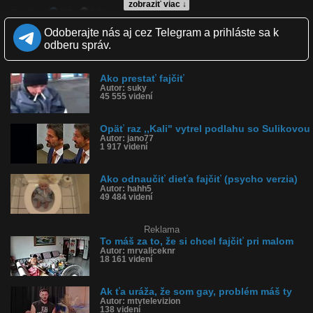
zobraziť viac ↓
Kvalita:
NQ
LQ
Zverejnené: 1.8.2023 12:34
Odoberajte nás aj cez Telegram a prihláste sa k
Krajina: Čína 🇨🇳
odberu správ.
Páči sa: 100% (22 hlasov)
Obľúbené: 3
Komentárov: 16
Ako prestať fajčiť
Dľžka: 0:30
Autor: suky
Kategória: šokujúce
45 555 videní
Tagy: vybuchol zapaľovač, výbuch zapaľovača, fajčenie škodí,
zapaľovač explodoval, opálil, popálil
História sledovanosti videa:
Opäť raz ,,Kali" vytrel podlahu so Sulikovou
Autor: jano77
1 917 videní
Ako odnaučiť dieťa fajčiť (psycho verzia)
Autor: hahh5
49 484 videní
Reklama
To máš za to, že si chcel fajčiť pri malom
Autor: mrvaliceknr
18 161 videní
Ak ťa uráža, že som gay, problém máš ty
Autor: mtvtelevizion
138 videní