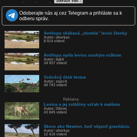
zobraziť viac ↓
Kvalita:
HD
NQ
LQ
Zverejnené: 30.12.2022 20:17
Odoberajte nás aj cez Telegram a prihláste sa k
Páči sa: 97% (39 hlasov)
odberu správ.
Obľúbené: 4
Komentárov: 14
Dľžka: 1:05
Antilopa skákavá „zlomila” levici členky
Kategória: zvieratká
Autor: uhorkac
Tagy: antilopa vraná, levica, lev, antilopa pila vodu, pije vodu,
8 014 videní
afrika, safari
História sledovanosti videa:
Antilopa opila levicu suchým rožkom
Autor: lajkit
34 957 videní
Vzdušný útok levice
Autor: zajacit
40 793 videní
Reklama
Levica a jej zvláštny vzťah k malému
Autor: l3bron
43 845 videní
Skoro ako Newton, keď objavil gravitáciu
Autor: uhorkac
12 418 videní