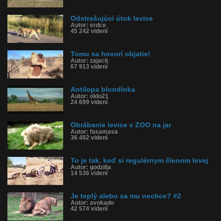
Odstrašujúci útok levice
Autor: srdce
45 242 videní
Tomu sa hovorí objatie!
Autor: zajacit
67 913 videní
Antilopa blondínka
Autor: oldo21
24 699 videní
Obrábanie levice v ZOO na jar
Autor: fasamasa
36 482 videní
To je tak, keď si regulérnym členom levej
Autor: godzilla
14 536 videní
Je teplý alebo sa mu nechce? #2
Autor: avokado
42 574 videní