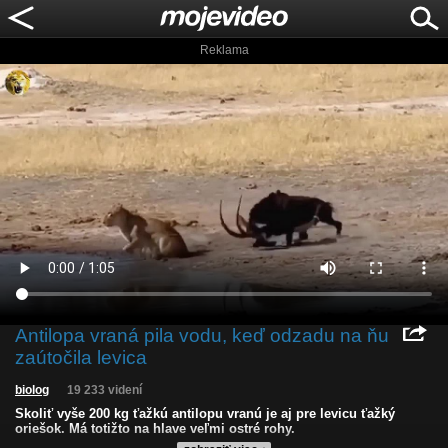
Reklama
Antilopa vraná pila vodu, keď odzadu na ňu
zaútočila levica
biolog
19 233 videní
Skoliť vyše 200 kg ťažkú antilopu vranú je aj pre levicu ťažký
oriešok. Má totižto na hlave veľmi ostré rohy.