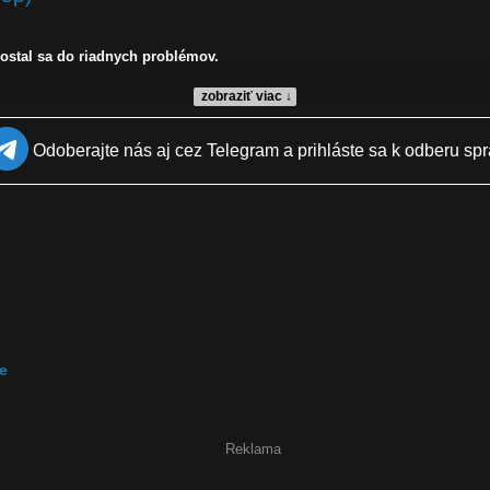
dostal sa do riadnych problémov.
zobraziť viac ↓
Odoberajte nás aj cez Telegram a prihláste sa k odberu spr
ilka, do psej matere, olympijská činka
e
Reklama