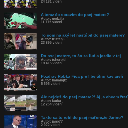
24 181 videní
A teraz čo spravím do psej matere?
Autor: godzilla
11 775 videní
To som na aký let nastúpil do psej matere?
Autor: tristan3
23 895 videní
Do psej matere, to čo za ľudia jazdia v tej
Autor: tchoroid
19 415 videní
Pozdrav Robka Fica pre liberálnu kaviareň
Autor: bananqtz
5 595 videní
Ale nejdeš do psej matere?! Aj ja chcem žrať
Autor: katka
12 254 videní
Takto sa to robí,do psej maťere,že Jarino?
Autor: jano77
2 922 videní