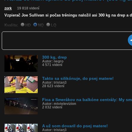
zork
19 818 videní
Vzpierač Joe Sullivan si počas tréningu naložil asi 300 kg na drep a 
Kvalita:
HD
NQ
LQ
Zverejnené: 22.11.2022 18:10
Páči sa: 82% (38 hlasov)
Obľúbené: 6
Komentárov: 67
Dľžka: 0:42
Kategória: šokujúce
300 kg, drep
Tagy: joe sullivan, vzpierač, drep, činka, preťažiť, závažie, rack, pos
Autor: negro
História sledovanosti videa:
4 571 videní
Takto sa silikónuje, do psej matere!
Autor: tristan3
28 623 videní
Fica a Smerákov na balkóne centrály: My sm
Autor: mtvtelevizion
2 032 videní
A už som dovaril do psej matere!
Autor: tristan3