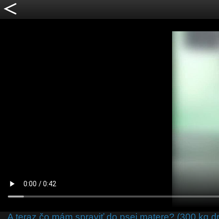
A teraz čo mám spraviť do psej matere? (300 kg d