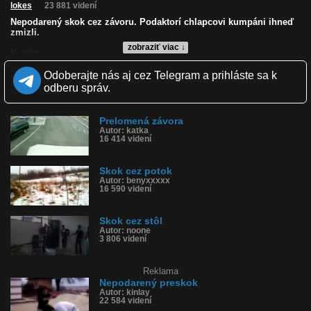
lokes
23 881 videní
Nepodarený skok cez závoru. Podaktorí chlapcovi kumpáni ihneď
zmizli.
zobraziť viac ↓
Kvalita:
Zverejnené: 25.9.2008 12:56
Odoberajte nás aj cez Telegram a prihláste sa k
Páči sa: 91% (11 hlasov)
Obľúbené: 10
odberu správ.
Komentárov: 20
Dľžka: 0:28
Kategória: zábavné
Prelomená závora
Tagy: preskok, skok, závora, garáž, pád
Autor: katka
16 414 videní
História sledovanosti videa:
Skok cez potok
Autor: benyxxxxx
16 590 videní
Skok cez stôl
Autor: noone
3 806 videní
Reklama
Nepodarený preskok
Autor: kinlay
22 584 videní