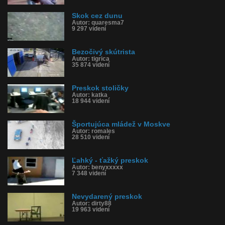
Skok cez dunu
Autor: quaresma7
9 297 videní
Bezočivý skútrista
Autor: tigrica
35 874 videní
Preskok stoličky
Autor: katka
18 944 videní
Športujúca mládež v Moskve
Autor: romales
28 510 videní
Ľahký - ťažký preskok
Autor: benyxxxxx
7 348 videní
Nevydarený preskok
Autor: dirty88
19 963 videní