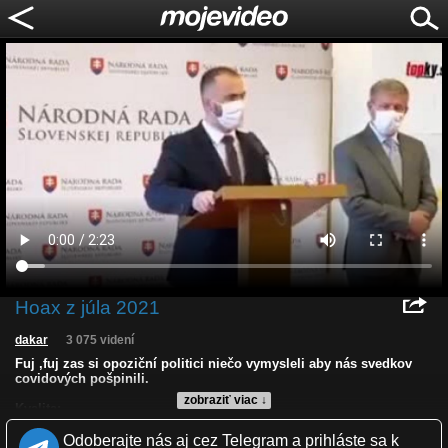
Hoax z júla 2021
dakar
3 075 videní
Fuj ,fuj zas si opoziční politici niečo vymysleli aby nás svedkov
covidových pošpinili.
zobraziť viac ↓
Kvalita:
Zverejnené: 22.11.2021 12:14
Odoberajte nás aj cez Telegram a prihláste sa k
Krajina: Slovensko 🇸🇰