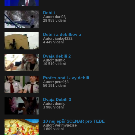
Debili
Autor: duri08
28 953 videní
Debili a debilkovia
Autor: janko4222
4 449 videní
Dvaja debili 2
Autor: domic
10 519 videní
Profesionáli - vy debili
Autor: peto953
56 191 videní
Dvaja Debili 3
Autor: domic
3 986 videní
10 nejlepší SCÉNÁŘ pro TEBE
Autor: verimvjezise
1 809 videní