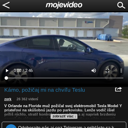
Kámo, požičaj mi na chvíľu Teslu
zork
26 362 videní
V Orlande na Floride muž požičal svoj elektromobil Tesla Model Y
priateľovi na skúšobnú jazdu po parkovisku. Lenže vodič išiel
príliš rýchlo, stratil kontrolu na vozidlom a aj napriek brzdeniu
zobraziť viac ↓
narazil do sklenenej fasády skladu. Našťastie sa nikto nezranil.
Odoberajte nás aj cez Telegram a prihláste sa k