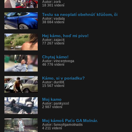
Autor: zork
18 301 videní
Teslu sa neoplatí obehnúť kľúčom, či
Autor: vadala
38 084 videní
Hej kámo, hoď mi pivo!
Autor: zajacit
77 267 videní
Chytaj kámo!
Autor: vincentvega
46 776 videní
Kámo, si v poriadku?
Autor: duri08
15 567 videní
Moj kamo
Autor: pankyxxl
2 987 videní
Moj kámoš Paťo GA Molnár.
Autor: fansofgamolnatis
4 211 videní