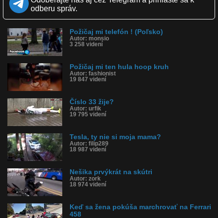
Kvalita:
NQ
LQ
odberu správ.
Zverejnené: 6.9.2021 18:25
Krajina: Spojené štáty, USA 🇺🇸
Páči sa: 66% (38 hlasov)
Obľúbené: 8
Požičaj mi telefón ! (Poľsko)
Autor: monsio
Komentárov: 95
3 258 videní
Dľžka: 2:46
Kategória: auto-moto
Tagy: rýchlo, požičaj, naraziť, nabúrať, neubrzdiť, tesla, tesla
Požičaj mi ten hula hoop kruh
model y, skúšobná jazda, kamoš, rozbiť, škoda, auto, orlando,
Autor: fashionist
elektromobil
19 847 videní
História sledovanosti videa:
Číslo 33 žije?
Autor: urfik
19 795 videní
Tesla, ty nie si moja mama?
Autor: filip289
18 987 videní
Nešika prvýkrát na skútri
Autor: zork
18 974 videní
Keď sa žena pokúša marchrovať na Ferrari
458