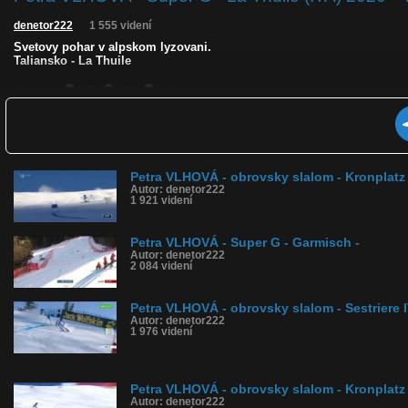
denetor222
1 555 videní
Svetovy pohar v alpskom lyzovani.
Taliansko - La Thuile
Kvalita:
HD
NQ
LQ
Zverejnené: 10.1.2021 20:22
Páči sa: 50% (2 hlasov)
Obľúbené: 0
Komentárov: 0
Dľžka: 1:54
Petra VLHOVÁ - obrovsky slalom - Kronplatz
Kategória: športy
Autor: denetor222
Tagy: vlhova, super g
1 921 videní
História sledovanosti videa:
Petra VLHOVÁ - Super G - Garmisch -
Autor: denetor222
2 084 videní
Petra VLHOVÁ - obrovsky slalom - Sestriere 
Autor: denetor222
1 976 videní
Petra VLHOVÁ - obrovsky slalom - Kronplatz
Autor: denetor222