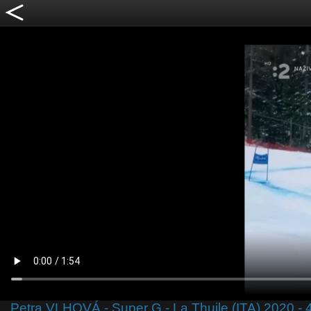
Petra VLHOVÁ - Super G - La Thuile (ITA) 2020 - 