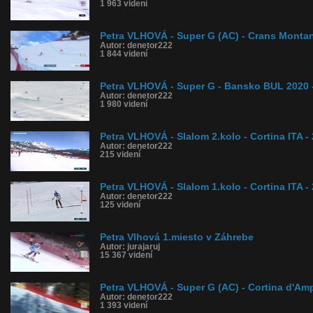
1 963 videní
Petra VLHOVÁ - Super G (AC) - Crans Monta
Autor: denetor222
1 844 videní
Petra VLHOVÁ - Super G - Bansko BUL 2020 
Autor: denetor222
1 980 videní
Petra VLHOVÁ - Slalom 2.kolo - Cortina ITA -
Autor: denetor222
215 videní
Petra VLHOVÁ - Slalom 1.kolo - Cortina ITA -
Autor: denetor222
125 videní
Petra Vlhová 1.miesto v Záhrebe
Autor: jurajaruj
15 367 videní
Petra VLHOVÁ - Super G (AC) - Cortina d'Am
Autor: denetor222
1 393 videní