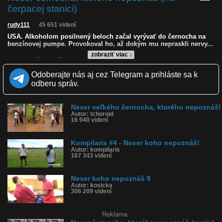
čerpacej stanici)
rudy111
45 651 videní
USA. Alkoholom posilnený beloch začal vyrývať do černocha na
benzínovej pumpe. Provokoval ho, až dokým mu nepraskli nervy...
zobraziť viac ↓
Kvalita:
NQ
LQ
Zverejnené: 25.12.2020 19:02
Odoberajte nás aj cez Telegram a prihláste sa k
Páči sa: 89% (94 hlasov)
odberu správ.
Obľúbené: 21
Komentárov: 130
Dľžka: 1:33
Neser veľkého černocha, ktorého nepoznáš!
Kategória: šokujúce
Autor: tchoroid
Tagy: neser koho nepoznáš, černoch, facka, facku, ko, usa, po
16 940 videní
papuli, po hube
História sledovanosti videa:
Kompilaris #4 - Neser koho nepoznáš!
Autor: kompilaris
167 343 videní
Neser koho nepoznáš 9
Autor: kosicka
306 209 videní
Reklama