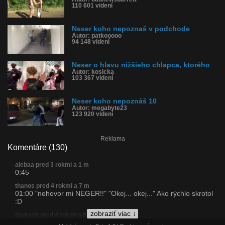
110 601 videní
Neser koho nepoznaš v podchode
Autor: patkooooo
94 148 videní
Neser o hlavu nižšieho chlapca, ktorého
Autor: kosicka
103 367 videní
Neser koho nepoznáš 10
Autor: megabyte23
123 920 videní
Reklama
Komentáre (130)
alebaa pred 3 rokmi a 1 m
0:45
thanos pred 4 rokmi a 7 m
01:00 "nehovor mi NEGER!!" "Okej... okej..." Ako rýchlo skrotol
:D
zobraziť viac ↓
darkosk pred 4 rokmi a 8 m
Vsetci co sa tu tesite ako dostal biely typek do tvare plechovkou