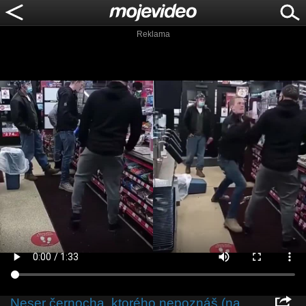
Reklama
Neser černocha, ktorého nepoznáš (na