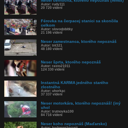
Neser černocha, ktorého nepoznáš (remix)
Autor: rudy111
20 720 videní
Férovka na čerpacej stanici sa skončila
celkom
Autor: slovodobitky
21 196 videní
Neser zamestnanca, ktorého nepoznáš
Autor: tnt321
48 180 videní
Neser šprta, ktorého nepoznáš
Autor: rasto21011
124 330 videní
Instantná KARMA jedného starého
zlostného
Autor: uhorkac
37 337 videní
Neser motorkára, ktorého nepoznáš! (iný
uhol
Autor: trutnovka100
84 716 videní
Neser koho nepoznáš (Maďarsko)
Autor: badnewsbarrett