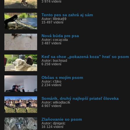
3 974 videní
Tento pes sa zahrá aj sám
Autor: lilinka69
15 497 videní
Nová búda pre psa
Autor: cocacola
3 487 videní
Keď sa chce „pokazená koza” hrať so psom
Autor: buchnad
6 258 videní
Občas s mojím psom
Autor: r3jko
2 234 videní
Somárik, druhý najlepší priateľ človeka
Autor: wlkodlacik
4 907 videní
Zlaňovanie so psom
Autor: djnigelc
16 124 videní