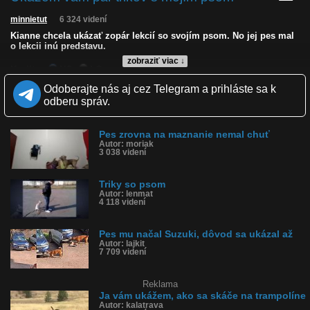
minnietut
6 324 videní
Kianne chcela ukázať zopár lekcií so svojím psom. No jej pes mal
o lekcii inú predstavu.
zobraziť viac ↓
Kvalita:
NQ
LQ
Zverejnené: 21.12.2020 19:43
Odoberajte nás aj cez Telegram a prihláste sa k
Páči sa: 23% (13 hlasov)
odberu správ.
Obľúbené: 0
Komentárov: 10
Dľžka: 0:36
Pes zrovna na maznanie nemal chuť
Kategória: zvieratká
Autor: moriak
Tagy: pes, pesa, lekcia, hryzol, hral sa, agresívny pes, hravý pes
3 038 videní
História sledovanosti videa:
Triky so psom
Autor: lenmat
4 118 videní
Pes mu načal Suzuki, dôvod sa ukázal až
Autor: lajkit
7 709 videní
Reklama
Ja vám ukážem, ako sa skáče na trampolíne
Autor: kalatrava