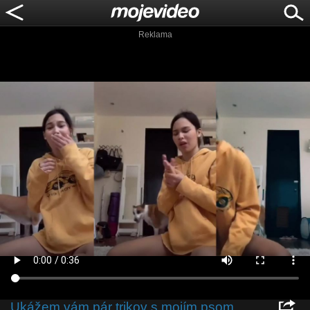
Reklama
Ukážem vám pár trikov s mojím psom