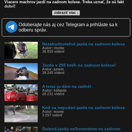
Viacero machrov jazdí na zadnom kolese. Treba uznať, že sú fakt
dobrí!
zobraziť viac ↓
Kvalita:
Zverejnené: 8.9.2008 11:37
Odoberajte nás aj cez Telegram a prihláste sa k
Páči sa: 89% (18 hlasov)
Obľúbené: 27
odberu správ.
Komentárov: 17
Dľžka: 3:16
Kategória: auto-moto
Nezabudnuteľná jazda na zadnom kolese
Tagy: motocykel, motorka, jazda, moto
Autor: risebe
36 935 videní
História sledovanosti videa:
Jazda v 255 km/h na zadnom kolese!
Autor: junem
39 245 videní
A teraz ju dám na zadné!
Autor: kaligula
20 231 videní
Keď sa nepodarí jazda na zadnom kolese.
Autor: noone
3 257 videní
Šialená jazda veľkomestom na zadnom