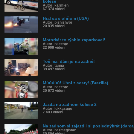
kolese
Autor: karmien
67 374 videní
Hral sa s ohňom (USA)
Autor: pishishvor
20 835 videní
Motorkár to rýchlo zaparkoval!
Autor: naceste
22 909 videní
Toč ma, dám ju na zadné!
Autor: tanna
39 497 videní
Múúúúú! Uhni z cesty! (Brazília)
Autor: naceste
20 673 videní
Jazda na zadnom kolese 2
Autor: lukkasqqo
7 403 videní
Na zadnom si zajazdil si poslednýkrát (darca
Autor: bazmegistan
30 804 videní