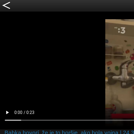
Babka hovorí, že je to horšie, ako bola vojna | 24.