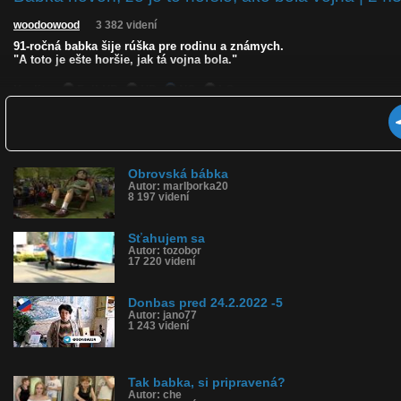
woodoowood
3 382 videní
91-ročná babka šije rúška pre rodinu a známych.
"A toto je ešte horšie, jak tá vojna bola."
Kvalita:
Full HD
HD
NQ
LQ
Zverejnené: 26.3.2020 13:41
Páči sa: 57% (7 hlasov)
Obľúbené: 1
Komentárov: 14
Dľžka: 0:23
Obrovská bábka
Kategória: ľudia
Autor: marlborka20
Tagy: woodoowood, babka, šije, rúško, vojna, rodina, koronavírus, co
8 197 videní
História sledovanosti videa:
Sťahujem sa
Autor: tozobor
17 220 videní
Donbas pred 24.2.2022 -5
Autor: jano77
1 243 videní
Tak babka, si pripravená?
Autor: che