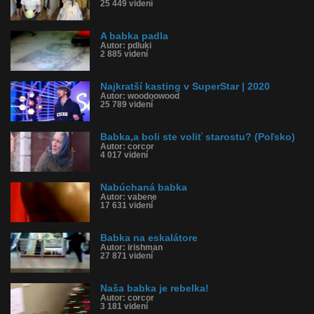
25 449 videní
A babka padla
Autor: pdluki
2 885 videní
Najkratší kasting v SuperStar | 2020
Autor: woodoowood
25 789 videní
Babka,a boli ste voliť starostu? (Poľsko)
Autor: corcor
4 017 videní
Nabúchaná babka
Autor: vabene
17 631 videní
Babka na eskalátore
Autor: irishman
27 871 videní
Naša babka je rebelka!
Autor: corcor
3 181 videní