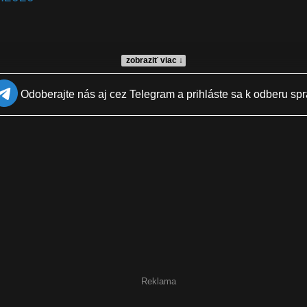
zobraziť viac ↓
Odoberajte nás aj cez Telegram a prihláste sa k odberu spr
vid-19
Reklama