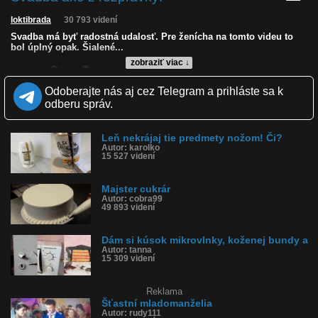
loktibrada
30 793 videní
Svadba má byť radostná udalosť. Pre ženícha na tomto videu to
bol úplný opak. Šialené...
zobraziť viac ↓
Kvalita:
NQ
LQ
Zverejnené: 15.12.2019 17:33
Odoberajte nás aj cez Telegram a prihláste sa k
Páči sa: 20% (49 hlasov)
odberu správ.
Obľúbené: 8
Komentárov: 99
Dľžka: 1:13
Leň nekrájaj tie predmety nožom! Či?
Kategória: ľudia
Autor: karolko
Tagy: svadba, ženích, torta, nervy, krájanie torty
15 527 videní
História sledovanosti videa:
Majster cukrár
Autor: cobra99
49 893 videní
Dám si kúsok mikrovlnky, koženej bundy a
Autor: tanna
15 309 videní
Reklama
Šťastní mladomanželia
Autor: rudy111