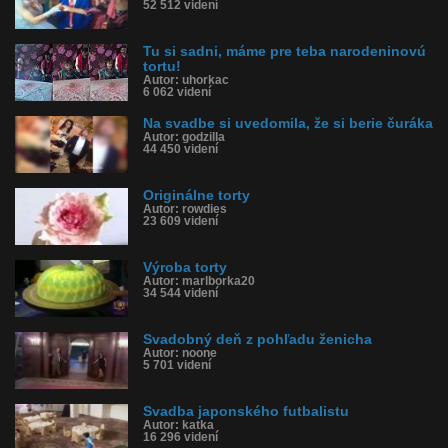
52 512 videní
Tu si sadni, máme pre teba narodeninovú
tortu!
Autor: uhorkac
6 062 videní
Na svadbe si uvedomila, že si berie čuráka
Autor: godzilla
44 450 videní
Originálne torty
Autor: rowdies
23 609 videní
Výroba torty
Autor: marlborka20
34 544 videní
Svadobný deň z pohľadu ženicha
Autor: noone
5 701 videní
Svadba japonského futbalistu
Autor: katka
16 296 videní