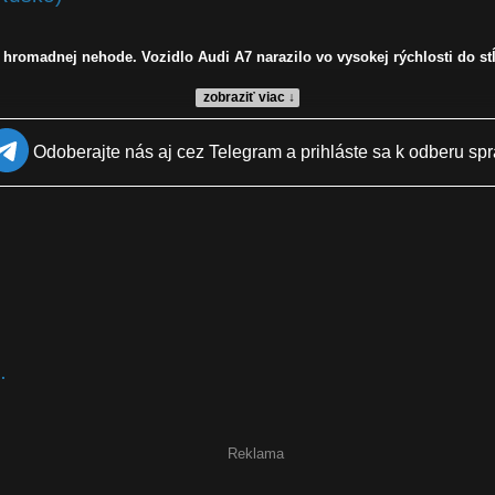
romadnej nehode. Vozidlo Audi A7 narazilo vo vysokej rýchlosti do stĺp
zobraziť viac ↓
Odoberajte nás aj cez Telegram a prihláste sa k odberu spr
al
.
Reklama