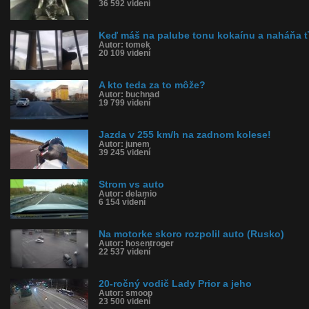
36 592 videní
Keď máš na palube tonu kokaínu a naháňa 
Autor: tomek
20 109 videní
A kto teda za to môže?
Autor: buchnad
19 799 videní
Jazda v 255 km/h na zadnom kolese!
Autor: junem
39 245 videní
Strom vs auto
Autor: delamio
6 154 videní
Na motorke skoro rozpolil auto (Rusko)
Autor: hosentroger
22 537 videní
20-ročný vodič Lady Prior a jeho
Autor: smoop
23 500 videní