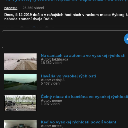
naceste
26 360 videní
Dnes, 5.12.2019 došlo v raňajších hodinách v ruskom meste Vyborg k h
nehode zranení dvaja ľudia.
Kvalita:
HD
NQ
LQ
Zverejnené: 5.12.2019 17:54
Páči sa: 61% (23 hlasov)
Obľúbené: 5
Komentárov: 30
Dľžka: 0:26
Na saniach za autom a vo vysokej rýchlosti
Kategória: auto-moto
Autor: loktibrada
Tagy: nehoda, rusko, vyborg, audi, audi a7, hromadná nehoda, nabúr
18 352 videní
História sledovanosti videa:
Havária vo vysokej rýchlosti
Autor: zedols3
5 407 videní
Čelný náraz do kamióna vo vysokej rýchlosti
Autor: noone
1 097 videní
Keď vo vysokej rýchlosti povolí volant
Autor: mrtee