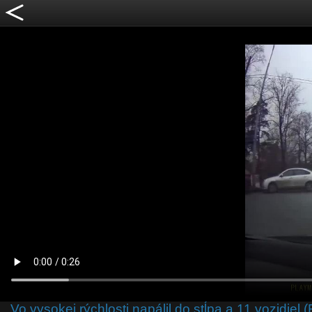
Vo vysokej rýchlosti napálil do stĺpa a 11 vozidiel 