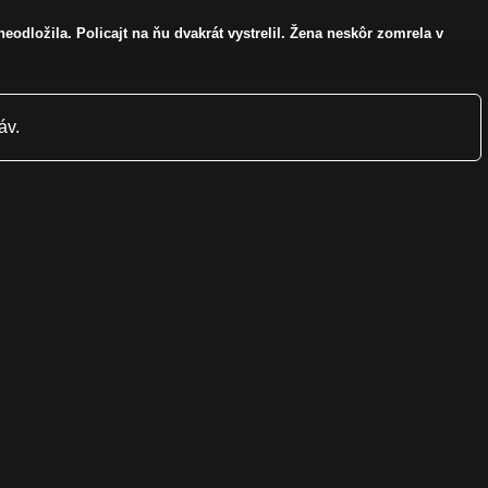
dložila. Policajt na ňu dvakrát vystrelil. Žena neskôr zomrela v
áv.