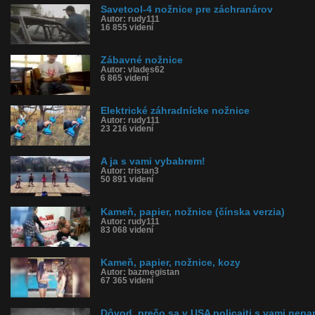
Savetool-4 nožnice pre záchranárov
Autor: rudy111
16 855 videní
Zábavné nožnice
Autor: vlades62
6 865 videní
Elektrické záhradnícke nožnice
Autor: rudy111
23 216 videní
A ja s vami vybabrem!
Autor: tristan3
50 891 videní
Kameň, papier, nožnice (čínska verzia)
Autor: rudy111
83 068 videní
Kameň, papier, nožnice, kozy
Autor: bazmegistan
67 365 videní
Dôvod, prečo sa v USA policajti s vami nepa