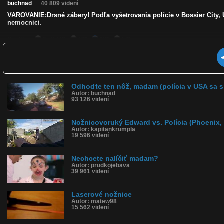
buchnad
40 809 videní
VAROVANIE:Drsné zábery! Podľa vyšetrovania polície v Bossier City, 
nemocnici.
Kvalita:
Full HD
HD
NQ
LQ
Zverejnené: 2.11.2019 15:30
Páči sa: 73% (60 hlasov)
Obľúbené: 6
Komentárov: 215
Dľžka: 3:13
Odhoďte ten nôž, madam (polícia v USA sa s
Kategória: šokujúce
Autor: buchnad
Tagy: zastrelil ženu, polícia, policajný zásah, žena, nožnice, policajt
93 126 videní
História sledovanosti videa:
Nožnicovoruký Edward vs. Polícia (Phoenix,
Autor: kapitankrumpla
19 596 videní
Nechcete nalíčiť madam?
Autor: prudkojebava
39 961 videní
Laserové nožnice
Autor: matew98
15 562 videní