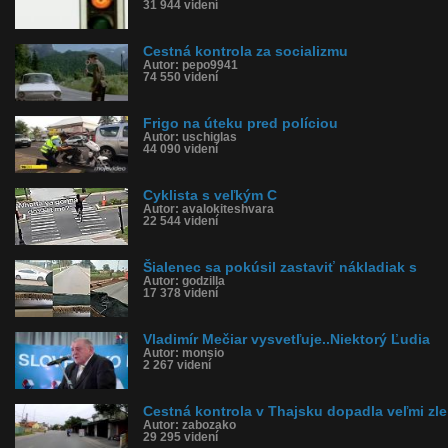
31 944 videní
Cestná kontrola za socializmu
Autor: pepo9941
74 550 videní
Frigo na úteku pred políciou
Autor: uschiglas
44 090 videní
Cyklista s veľkým C
Autor: avalokiteshvara
22 544 videní
Šialenec sa pokúsil zastaviť nákladiak s
Autor: godzilla
17 378 videní
Vladimír Mečiar vysvetľuje..Niektorý Ľudia
Autor: monsio
2 267 videní
Cestná kontrola v Thajsku dopadla veľmi zle
Autor: zabozako
29 295 videní