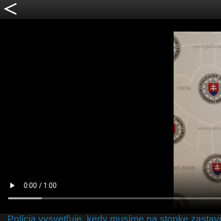
Polícia vysvetľuje, kedy musíme na stopke zastavi