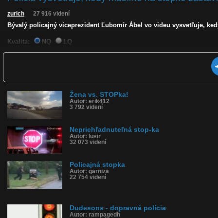
zurich
27 916 videní
Bývalý policajný viceprezident Ľubomír Ábel vo videu vysvetľuje, ke
Kvalita:
NQ
LQ
Zverejnené: 23.10.2019 17:22
Páči sa: 93% (69 hlasov)
Obľúbené: 29
Komentárov: 104
Dľžka: 1:00
Kategória: ľudia
Žena vs. STOPka!
Tagy: stopka, kedy zastaviť na stopke, polícia, cestná premávka, kedy
Autor: erik412
História sledovanosti videa:
3 792 videní
Nepriehľadnuteľná stop-ka
Autor: lusir
32 073 videní
Policajná stopka
Autor: garniza
22 754 videní
Dudesons - dopravná polícia
Autor: rampagedh