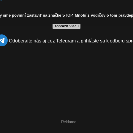
dy sme povinní zastaviť na značke STOP. Mnohí z vodičov o tom pravdep
zobraziť viac ↓
Odoberajte nás aj cez Telegram a prihláste sa k odberu spr
 má vozidlo zastaviť, stop
Reklama