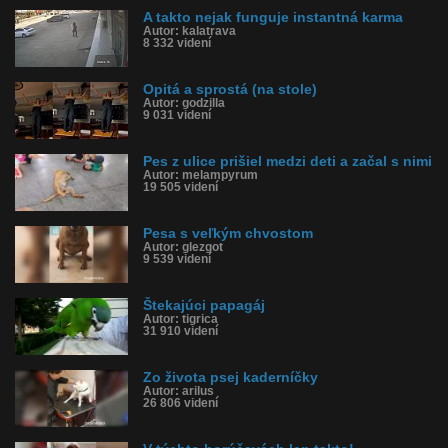
A takto nejak funguje instantná karma
Autor: kalatrava
8 332 videní
Opitá a sprostá (na stole)
Autor: godzilla
9 031 videní
Pes z ulice prišiel medzi deti a začal s nimi
Autor: melampyrum
19 505 videní
Pesa s veľkým chvostom
Autor: glezgot
9 539 videní
Štekajúci papagáj
Autor: tigrica
31 910 videní
Zo života psej kaderníčky
Autor: arilus
26 806 videní