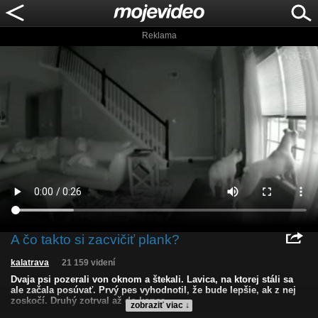
Reklama
A čo takto si zacvičiť plank?
kalatrava
21 159 videní
Dvaja psi pozerali von oknom a štekali. Lavica, na ktorej stáli sa
ale začala posúvať. Prvý pes vyhodnotil, že bude lepšie, ak z nej
zoskočí. Druhý zotrval až do konca.
zobraziť viac ↓