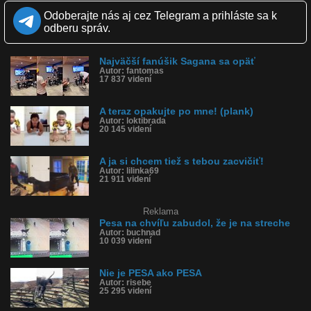
Kvalita:
NQ
LQ
Odoberajte nás aj cez Telegram a prihláste sa k
Zverejnené: 14.10.2019 16:04
odberu správ.
Páči sa: 95% (55 hlasov)
Obľúbené: 16
Komentárov: 28
Najväčší fanúšik Sagana sa opäť
Dľžka: 0:26
Autor: fantomas
Kategória: zvieratká
17 837 videní
Tagy: pes, pesa, štekajúci pes, pes spadol zo stola, pes sa
zošuchol z lavice, štekal, pes štekal, dunčo
História sledovanosti videa:
A teraz opakujte po mne! (plank)
Autor: loktibrada
20 145 videní
A ja si chcem tiež s tebou zacvičiť!
Autor: lilinka69
21 911 videní
Reklama
Pesa na chvíľu zabudol, že je na streche
Autor: buchnad
10 039 videní
Nie je PESA ako PESA
Autor: risebe
25 295 videní