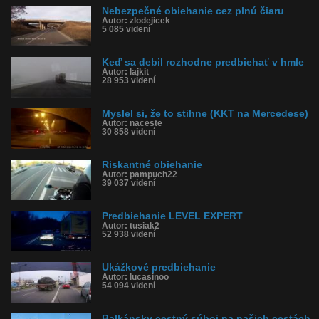
Nebezpečné obiehanie cez plnú čiaru
Autor: zlodejicek
5 085 videní
Keď sa debil rozhodne predbiehať v hmle
Autor: lajkit
28 953 videní
Myslel si, že to stihne (KKT na Mercedese)
Autor: naceste
30 858 videní
Riskantné obiehanie
Autor: pampuch22
39 037 videní
Predbiehanie LEVEL EXPERT
Autor: tusiak2
52 938 videní
Ukážkové predbiehanie
Autor: lucasinoo
54 094 videní
Balkánsky cestný súboj na našich cestách