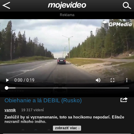
Reklama
Obiehanie a lá DEBIL (Rusko)
yannik
19 317 videní
Zaslúžil by si vyznamenanie, toto sa hocikomu nepodarí. Ešteže
nezranil nikoho iného.
zobraziť viac ↓
Kvalita:
HD
NQ
LQ