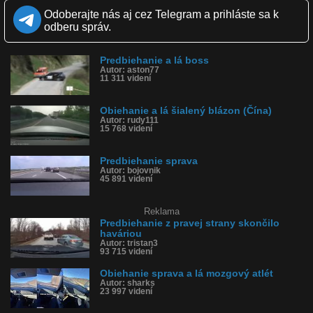
Zverejnené: 3.9.2019 17:02
Odoberajte nás aj cez Telegram a prihláste sa k
Páči sa: 87% (23 hlasov)
odberu správ.
Obľúbené: 0
Komentárov: 27
Dľžka: 0:19
Predbiehanie a lá boss
Kategória: auto-moto
Autor: aston77
Tagy: obiehanie, predbiehanie, prevrátil sa, pickup, nehoda,
11 311 videní
dopravná nehoda, rusko
História sledovanosti videa:
Obiehanie a lá šialený blázon (Čína)
Autor: rudy111
15 768 videní
Predbiehanie sprava
Autor: bojovnik
45 891 videní
Reklama
Predbiehanie z pravej strany skončilo
haváriou
Autor: tristan3
93 715 videní
Obiehanie sprava a lá mozgový atlét
Autor: sharks
23 997 videní