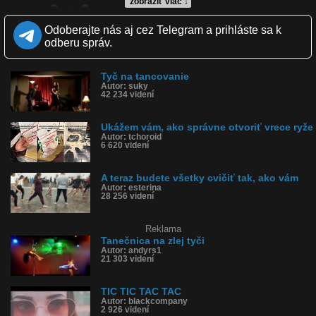
zobraziť viac ↓
Kvalita:
NQ
LQ
Zverejnené: 9.6.2019 11:49
Odoberajte nás aj cez Telegram a prihláste sa k
Páči sa: 99% (71 hlasov)
odberu správ.
Obľúbené: 38
Komentárov: 45
Dľžka: 0:22
Tyč na tancovanie
Kategória: ľudia
Autor: suky
Tagy: tyč, fail, pád, kanál, stoka, holandsko
42 234 videní
História sledovanosti videa:
Ukážem vám, ako správne otvoriť vrece ryže
Autor: tchoroid
6 620 videní
A teraz budete všetky cvičiť tak, ako vám
Autor: esterina
28 256 videní
Reklama
Tanečnica na zlej tyči
Autor: andyrs1
21 303 videní
TIC TIC TAC TAC
Autor: blackcompany
2 926 videní