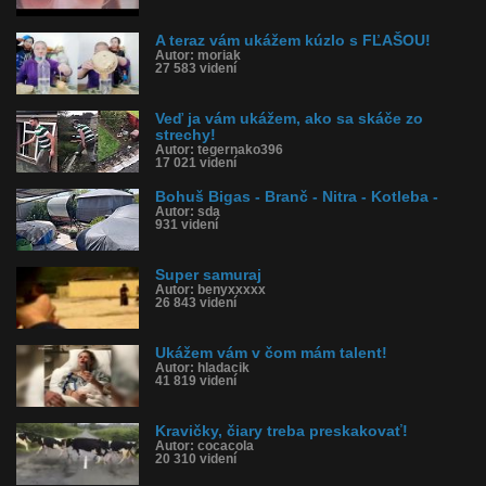
A teraz vám ukážem kúzlo s FĽAŠOU!
Autor: moriak
27 583 videní
Veď ja vám ukážem, ako sa skáče zo
strechy!
Autor: tegernako396
17 021 videní
Bohuš Bigas - Branč - Nitra - Kotleba -
Autor: sda
931 videní
Super samuraj
Autor: benyxxxxx
26 843 videní
Ukážem vám v čom mám talent!
Autor: hladacik
41 819 videní
Kravičky, čiary treba preskakovať!
Autor: cocacola
20 310 videní