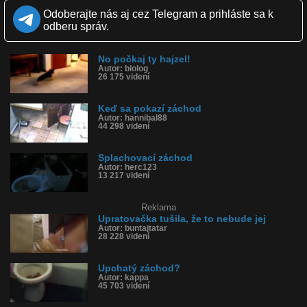
Zverejnené: 28.4.2019 20:27
Odoberajte nás aj cez Telegram a prihláste sa k
Páči sa: 78% (32 hlasov)
odberu správ.
Obľúbené: 2
Komentárov: 105
Dľžka: 0:30
No počkaj ty hajzel!
Kategória: ľudia
Autor: biolog
Tagy: záchod, vyrazilo záchod, výkaly, kanalizácia, stoka, hovno,
26 175 videní
šťanky, wc, misa
História sledovanosti videa:
Keď sa pokazí záchod
Autor: hannibal88
44 298 videní
Splachovací záchod
Autor: herc123
13 217 videní
Reklama
Upratovačka tušila, že to nebude jej
Autor: buntajtatar
28 228 videní
Upchatý záchod?
Autor: kappa
45 703 videní