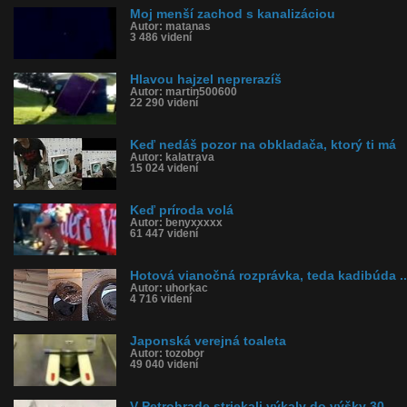
Moj menší zachod s kanalizáciou
Autor: matanas
3 486 videní
Hlavou hajzel neprerazíš
Autor: martin500600
22 290 videní
Keď nedáš pozor na obkladača, ktorý ti má
Autor: kalatrava
15 024 videní
Keď príroda volá
Autor: benyxxxxx
61 447 videní
Hotová vianočná rozprávka, teda kadibúda ..
Autor: uhorkac
4 716 videní
Japonská verejná toaleta
Autor: tozobor
49 040 videní
V Petrohrade striekali výkaly do výšky 30