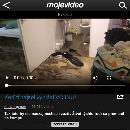
Reklama
Keď ti hajzel vyhlási VOJNU!
melampyrum
26 974 videní
Tak toto by ste naozaj nechceli zažiť. Život týchto ľudí sa premenil
na žumpu.
zobraziť viac ↓
Kvalita:
HD
NQ
LQ