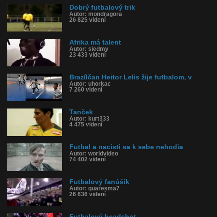
Dobrý futbalový trik
Autor: mondragora
26 825 videní
Afrika má talent
Autor: siedmy
23 433 videní
Brazílčan Heitor Lelis žije futbalom, v
Autor: uhorkac
7 260 videní
Tanček
Autor: kurt333
4 475 videní
Futbal a nacisti sa k sebe nehodia
Autor: worldvideo
74 402 videní
Futbalový fanúšik
Autor: quaresma7
26 636 videní
Futbalový headshot