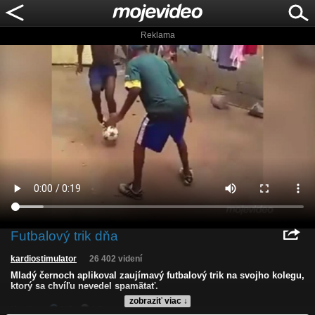
Reklama
Futbalový trik dňa
kardiostimulator
26 402 videní
Mladý černoch aplikoval zaujímavý futbalový trik na svojho kolegu,
ktorý sa chvíľu nevedel spamätať.
zobraziť viac ↓
Kvalita:
NQ
LQ