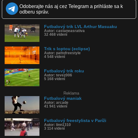
Zverejnené: 27.11.2018 17:37
Odoberajte nás aj cez Telegram a prihláste sa k
Páči sa: 73% (44 hlasov)
odberu správ.
Obľúbené: 6
Komentárov: 12
Dľžka: 0:19
Futbalový trik LVL Arthur Masuaku
Kategória: ľudia
Autor: castaneasrativa
Tagy: futbal, trik, lopta, černoch, afrika, talent
32 468 videní
História sledovanosti videa:
Trik s loptou (eclipse)
Autor: pattofreestyle
4 548 videní
Futbalový trik roku
Autor: tevez006
5 168 videní
Reklama
Futbalový maniak
Autor: arcade
41 941 videní
Futbalový freestylista v Paríži
Autor: linn1310
3 114 videní