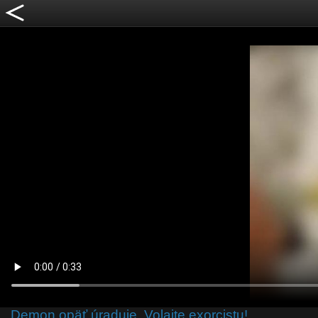
Demon opäť úraduje. Volajte exorcistu!