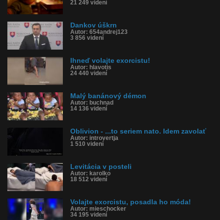
21 249 videní
Dankov úškrn
Autor: 654andrej123
3 856 videní
Ihneď volajte exorcistu!
Autor: hlavotis
24 440 videní
Malý banánový démon
Autor: buchnad
14 136 videní
Oblivion - ...to seriem nato. Idem zavolať
Autor: introvertja
1 510 videní
Levitácia v posteli
Autor: karolko
18 512 videní
Volajte exorcistu, posadla ho móda!
Autor: mieschocker
34 195 videní