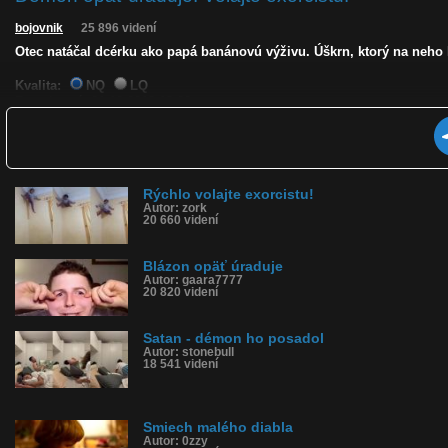
bojovnik
25 896 videní
Otec natáčal dcérku ako papá banánovú výživu. Úškrn, ktorý na neho 
Kvalita:
NQ
LQ
Zverejnené: 21.10.2018 13:20
Páči sa: 74% (53 hlasov)
Obľúbené: 18
Komentárov: 13
Dľžka: 0:33
Kategória: deti
Rýchlo volajte exorcistu!
Tagy: dieťa, banán, úškrn, grimasa, horor
Autor: zork
História sledovanosti videa:
20 660 videní
Blázon opäť úraduje
Autor: gaara7777
20 820 videní
Satan - démon ho posadol
Autor: stonebull
18 541 videní
Smiech malého diabla
Autor: 0zzy