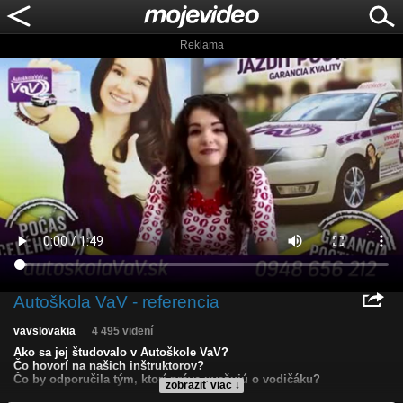
Reklama
Autoškola VaV - referencia
vavslovakia
4 495 videní
Ako sa jej študovalo v Autoškole VaV?
Čo hovorí na našich inštruktorov?
Čo by odporučila tým, ktorí práve uvažujú o vodičáku?
zobraziť viac ↓