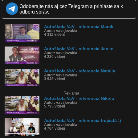
Kvalita:
NQ
LQ
Odoberajte nás aj cez Telegram a prihláste sa k
Zverejnené: 12.3.2018 18:20
odberu správ.
Páči sa: 100% (1 hlasov)
Obľúbené: 0
Komentárov: 0
Autoškola VaV - referencia Marek
Dľžka: 1:49
Autor: vavslovakia
Kategória: auto-moto
4 311 videní
Tagy: autoškola vav, top autoškola, najlepšia autoškola, top
inštruktori
História sledovanosti videa:
Autoškola VaV - referencia Janko
Autor: vavslovakia
4 230 videní
Autoškola VaV - referencia Natália
Autor: vavslovakia
3 946 videní
Reklama
Autoškola VaV - referencia Nikola
Autor: vavslovakia
5 795 videní
Autoškola VaV - referencia trojčatá :)
Autor: vavslovakia
4 764 videní