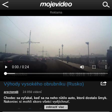
Reklama
Výhody vysokého obrubníku (Rusko)
arectorpili
24 056 videní
Chodec sa vyľakal, keď sa na neho rútilo auto, ktoré dostalo šmyk.
Nakoniec si mohli skoro všetci vydýchnuť.
zobraziť viac ↓
Kvalita:
HD
NQ
LQ