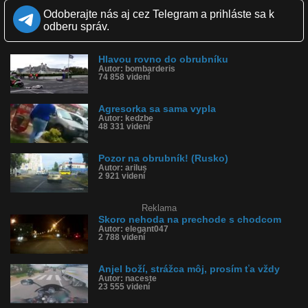
Zverejnené: 12.2.2018 13:42
Odoberajte nás aj cez Telegram a prihláste sa k
Páči sa: 97% (33 hlasov)
odberu správ.
Obľúbené: 4
Komentárov: 37
Dľžka: 0:24
Hlavou rovno do obrubníku
Kategória: auto-moto
Autor: bombarderis
Tagy: skoro nehoda, chodec, obrubník, auto, vodič, nehoda, wtf,
74 858 videní
rusko
História sledovanosti videa:
Agresorka sa sama vypla
Autor: kedzbe
48 331 videní
Pozor na obrubník! (Rusko)
Autor: arilus
2 921 videní
Reklama
Skoro nehoda na prechode s chodcom
Autor: elegant047
2 788 videní
Anjel boží, strážca môj, prosím ťa vždy
Autor: naceste
23 555 videní