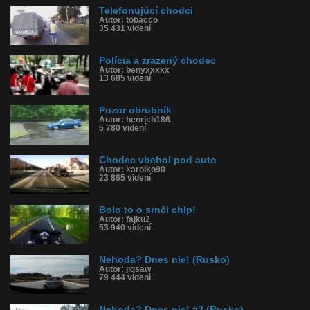
Telefonujúcí chodci
Autor: tobacco
35 431 videní
Polícia a zrazený chodec
Autor: benyxxxxx
13 685 videní
Pozor obrubník
Autor: henrich186
5 780 videní
Chodec vbehol pod auto
Autor: karolko90
23 865 videní
Bolo to o srnčí chlp!
Autor: fajku2
53 940 videní
Nehoda? Dnes nie! (Rusko)
Autor: jigsaw
79 444 videní
Nehoda? Dnes nie! #2 (Rusko)