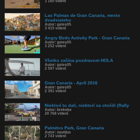
3 160 videní
Las Palmas de Gran Canaria, mesto
dvadsiateho
Autor: gates05
3 415 videní
Angry Birds Activity Park - Gran Canaria
Autor: gates05
3 252 videní
Všetko začína pozdravom HOLA
Autor: gates05
2 597 videní
Gran Canaria - Apríl 2016
Autor: gates05
2 391 videní
Niektorí to dali, niektorí sa otočili (Rally
Autor: brekeke
20 768 videní
Palmitos Park, Gran Canaria
Autor: nautilus
2 743 videní