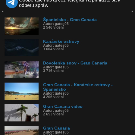
Páči sa: 84% (51 hlasov)
odberu správ.
Obľúbené: 28
Komentárov: 12
Dľžka: 6:22
Španielsko - Gran Canaria
Kategória: cestovanie
Autor: gates05
Tagy: gran canaria, kanárske, kanárske ostrovy, tenerife,
2 546 videní
dovolenka, piesok, krása, relax, voda, oceán, more, palmitos,
maspalomas, playa del ingles, las palmas, pobyt, hotel,
ubytovanie, yumbo, lopesan, riu, duny
Kanárske ostrovy
História sledovanosti videa:
Autor: gates05
3 604 videní
Dovolenka snov - Gran Canaria
Autor: gates05
3 716 videní
Gran Canaria - Kanárske ostrovy -
Španielsko
Autor: gates05
4 206 videní
Gran Canaria video
Autor: gates05
2 653 videní
Gran Canaria
Autor: gates05