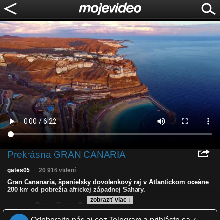
Prekrásna GRAN CANARIA
gates05
20 916 videní
Gran Cananaria, španielsky dovolenkový raj v Atlantickom oceáne
200 km od pobrežia africkej západnej Sahary.
zobraziť viac ↓
Kvalita:
HD
NQ
LQ
Zverejnené: 7.5.2016 13:06
Odoberajte nás aj cez Telegram a prihláste sa k