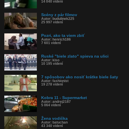
14 040 videní
Scény z pár filmov
Autor: budulinek225
25 997 videní
Pozri, ako ta viem zbiť
Autor: henrich186
7 601 videní
Ruské "biele zlato" spieva na ulici
Autor: kiso
10 195 videní
7 spôsobov ako nosiť krátke biele šaty
Autor: fashionist
19 278 videní
Kobra 11 - Supermarket
Autor: andrej2187
5 064 videní
Žena vodička
Autor: batuchan
43 340 videní