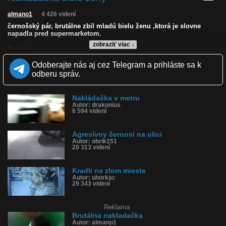
almano1
4 426 videní
černošský pár, brutálne zbil mladú bielu ženu ,ktorá je slovne
napadla pred supermarketom.
zobraziť viac ↓
Kvalita:
Zverejnené: 6.9.2015 21:07
Odoberajte nás aj cez Telegram a prihláste sa k
Páči sa: 11% (9 hlasov)
Obľúbené: 1
odberu správ.
Komentárov: 16
Dľžka: 0:31
Kategória: šokujúce
Nakládačka v metru
Tagy: černosi, pár, zbiť, žena, supermarket, amerika
Autor: drakonius
6 594 videní
História sledovanosti videa:
Agresívny černosi na ulici
Autor: obrik151
20 313 videní
Kradli na zlom mieste
Autor: uhorkac
29 343 videní
Reklama
Brutálna nakladačka
Autor: almano1