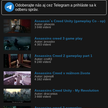
Páči sa: 100% (1 hlasov)
Odoberajte nás aj cez Telegram a prihláste sa k
Obľúbené: 0
odberu správ.
Komentárov: 5
Dľžka: 14:34
Kategória: animované
Assassin´s Creed Unity (gameplay Co - op)
Tagy: ac, ac unity, assassins creed, pariz, francuzko, moderne,
Autor: phoenix
historia, dejepis, zbrane, stredovek, brutal, stealth, games, hry,
3 048 videní
ps4, hd, funny
História sledovanosti videa:
Assassins creed 3 game play
Autor: jesusko
4 303 videní
Assassins Creed 2 gameplay part 1
Autor: croft3
9 240 videní
Assassins Creed v reálnom živote
Autor: jajooo8
4 162 videní
Assassins Creed Unity - My Revolution
Autor: draconius
3 668 videní
Assassins creed 2 gameplay