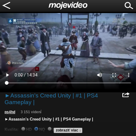
►Assassin's Creed Unity | #1 | PS4
Gameplay |
ps4hd
3 151 videní
►Assassin's Creed Unity | #1 | PS4 Gameplay |
Kvalita:
HD
NQ
LQ
zobraziť viac ↓
Zverejnené: 30.3.2015 12:45