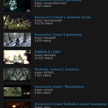
Autor: assassinscreed
4 627 videní
Assassin's Creed v reálnom živote
Autor: lovespreader
24 276 videní
Assassins Creed 3 gameplay
Autor: mato425
3 879 videní
ANIMALS | GMV
Autor: damokin
14 221 videní
Sloboda, rovnosť, bratstvo
Autor: k53n21
3 521 videní
Assassins creed : Revelations
Autor: ovio21
4 684 videní
Assassin's Creed Valhalla Leaked Gameplay
Autor: akto