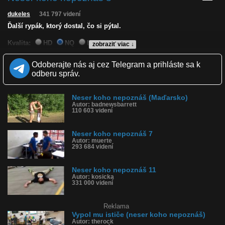
dukeles
341 797 videní
Ďalší rypák, ktorý dostal, čo si pýtal.
Kvalita:
HD
NQ
LQ
zobraziť viac ↓
Zverejnené: 19.4.2014 13:37
Páči sa: 97% (302 hlasov)
Odoberajte nás aj cez Telegram a prihláste sa k
Obľúbené: 128
odberu správ.
Komentárov: 379
Dľžka: 1:04
Kategória: šokujúce
Neser koho nepoznáš (Maďarsko)
Tagy: neser koho nepoznáš, bitka, fight, ko, k.o., vypol
Autor: badnewsbarrett
História sledovanosti videa:
110 603 videní
Neser koho nepoznáš 7
Autor: muerte
293 684 videní
Neser koho nepoznáš 11
Autor: kosicka
331 000 videní
Reklama
Vypol mu ističe (neser koho nepoznáš)
Autor: therock