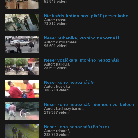
51 945 videní
Nie každý hrdina nosí plášť (neser koho
Autor: rossu
73 312 videní
Neser bubeníka, ktorého nepoznáš!
Autor: daturametel
96 601 videní
Neser vozíčkara, ktorého nepoznáš!
Autor: kaligula
28 699 videní
Neser koho nepoznáš 9
Autor: kosicka
306 210 videní
Neser koho nepoznáš - černoch vs. beloch
Autor: badnewsbarrett
199 387 videní
Neser koho nepoznáš (Poľsko)
Autor: tristan3
283 730 videní