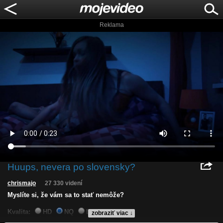
Reklama
Huups, nevera po slovensky?
chrismajo
27 330 videní
Myslíte si, že vám sa to stať nemôže?
Kvalita:
HD
NQ
LQ
zobraziť viac ↓
Zverejnené: 27.1.2014 17:23