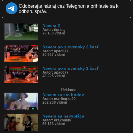
Páči sa: 68% (22 hlasov)
Odoberajte nás aj cez Telegram a prihláste sa k
Obľúbené: 1
odberu správ.
Komentárov: 3
Dľžka: 0:23
Kategória: reklamy
Nevera 2
Tagy: nevera, nevera po slovensky, sex, milovanie, manžel, erotika,
Autor: tigrica
inflagranty, zabava
78 130 videní
História sledovanosti videa:
Nevera po slovensky 2 časť
Autor: apac077
20 957 videní
Nevera po slovensky 1 časť
Autor: apac077
48 225 videní
Reklama
Nevera za sto bodov
Autor: marlborka20
262 208 videní
Nevera sa nevypláca
Autor: drakonius
56 153 videní