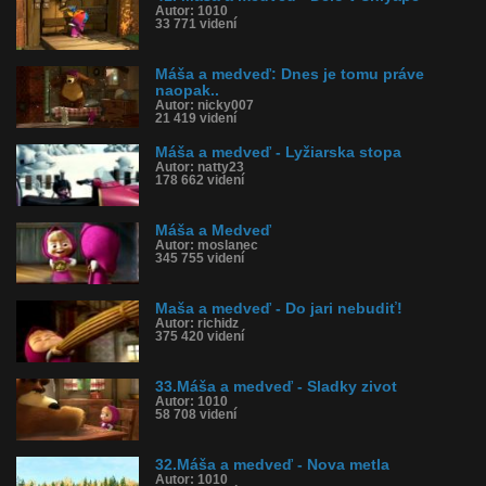
Autor: 1010
33 771 videní
Máša a medveď: Dnes je tomu práve
naopak..
Autor: nicky007
21 419 videní
Máša a medveď - Lyžiarska stopa
Autor: natty23
178 662 videní
Máša a Medveď
Autor: moslanec
345 755 videní
Maša a medveď - Do jari nebudiť!
Autor: richidz
375 420 videní
33.Máša a medveď - Sladky zivot
Autor: 1010
58 708 videní
32.Máša a medveď - Nova metla
Autor: 1010