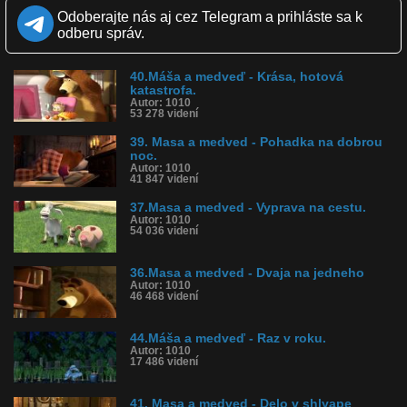
Zverejnené: 27.12.2013 19:44
Odoberajte nás aj cez Telegram a prihláste sa k
Páči sa: 75% (8 hlasov)
odberu správ.
Obľúbené: 2
Komentárov: 1
Dľžka: 6:50
40.Máša a medveď - Krása, hotová
Kategória: animované
katastrofa.
Tagy: masa, medved ruska, rozpravka
Autor: 1010
História sledovanosti videa:
53 278 videní
39. Masa a medved - Pohadka na dobrou
noc.
Autor: 1010
41 847 videní
37.Masa a medved - Vyprava na cestu.
Autor: 1010
54 036 videní
36.Masa a medved - Dvaja na jedneho
Autor: 1010
46 468 videní
44.Máša a medveď - Raz v roku.
Autor: 1010
17 486 videní
41. Masa a medved - Delo v shlyape