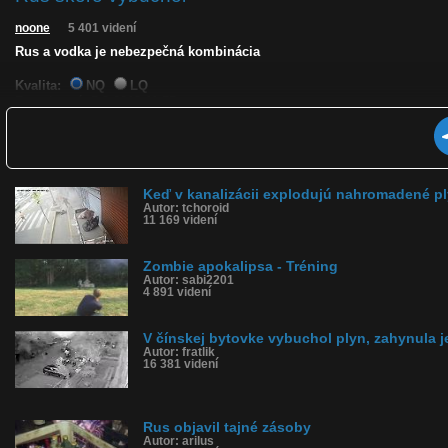
noone
5 401 videní
Rus a vodka je nebezpečná kombinácia
Kvalita:
NQ
LQ
Zverejnené: 5.9.2013 11:55
Páči sa: 100% (4 hlasov)
Obľúbené: 2
Komentárov: 0
Dľžka: 0:34
Kategória: zábavné
Keď v kanalizácii explodujú nahromadené p
Tagy: rus, vodka, vybuch
Autor: tchoroid
História sledovanosti videa:
11 169 videní
Zombie apokalipsa - Tréning
Autor: sabi2201
4 891 videní
V čínskej bytovke vybuchol plyn, zahynula 
Autor: fratlik
16 381 videní
Rus objavil tajné zásoby
Autor: arilus