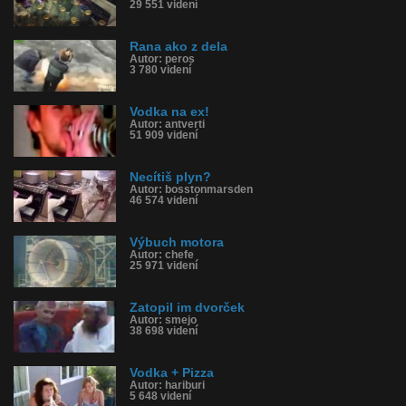
29 551 videní
Rana ako z dela
Autor: peros
3 780 videní
Vodka na ex!
Autor: antverti
51 909 videní
Necítiš plyn?
Autor: bosstonmarsden
46 574 videní
Výbuch motora
Autor: chefe
25 971 videní
Zatopil im dvorček
Autor: smejo
38 698 videní
Vodka + Pizza
Autor: hariburi
5 648 videní