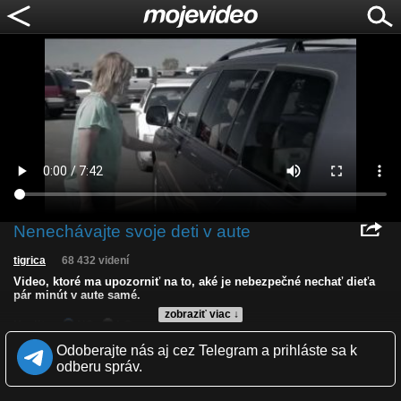
Nenechávajte svoje deti v aute
tigrica
68 432 videní
Video, ktoré ma upozorniť na to, aké je nebezpečné nechať dieťa
pár minút v aute samé.
zobraziť viac ↓
Kvalita:
NQ
LQ
Zverejnené: 27.7.2013 19:09
Odoberajte nás aj cez Telegram a prihláste sa k
Páči sa: 83% (183 hlasov)
odberu správ.
Obľúbené: 93
Komentárov: 220
Dľžka: 7:42