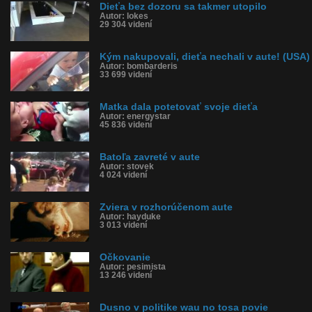
Dieťa bez dozoru sa takmer utopilo
Kategória: ľudia
Autor: lokes
Tagy: dieťa, matka, dieťa v aute, dusno v aute, teplo, smrť
29 304 videní
História sledovanosti videa:
Kým nakupovali, dieťa nechali v aute! (USA)
Autor: bombarderis
33 699 videní
Matka dala potetovať svoje dieťa
Autor: energystar
45 836 videní
Batoľa zavreté v aute
Autor: stovek
4 024 videní
Zviera v rozhorúčenom aute
Autor: hayduke
3 013 videní
Očkovanie
Autor: pesimista
13 246 videní
Dusno v politike wau no tosa povie