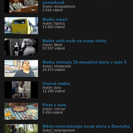
ponorková
Autor: mtvpopfoxtv
2 616 videní
Matka roka!!
Autor: tigrica
13 083 videní
Matka vrhá nože na svoje dcéry
Autor: libed
53 557 videní
Matka nechala 16-mesačné dieťa v aute 5
Autor: elonprask
15 473 videní
Vzorná matka
Autor: jasa
12 189 videní
Pizza z auta
Autor: corcor
5 454 videní
Nikdy nenechávajte svoje dieťa u Dannyho
Autor: pelargonium