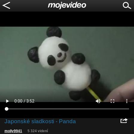
Japonské sladkosti - Panda
molly9941
5 324 videní