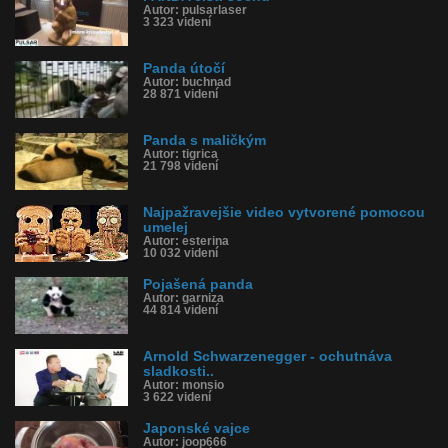
Autor: pulsarlaser
3 323 videní
Panda útočí
Autor: buchnad
28 871 videní
Panda s maličkým
Autor: tigrica
21 798 videní
Najpažravejšie video vytvorené pomocou
umelej
Autor: esterina
10 032 videní
Pojašená panda
Autor: garniza
44 814 videní
Arnold Schwarzenegger - ochutnáva
sladkosti..
Autor: monsio
3 622 videní
Japonské vajce
Autor: joop666