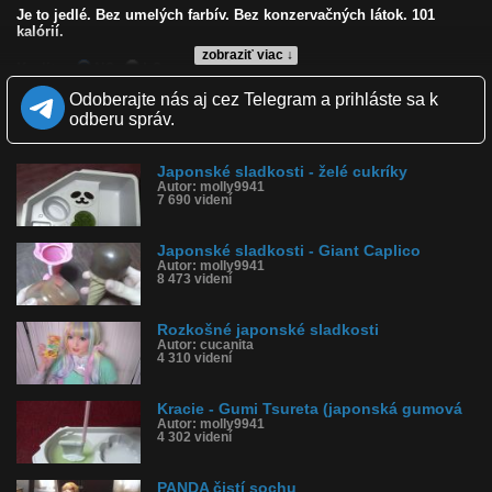
Je to jedlé. Bez umelých farbív. Bez konzervačných látok. 101
kalórií.
zobraziť viac ↓
Kvalita:
NQ
LQ
Zverejnené: 9.4.2013 10:54
Odoberajte nás aj cez Telegram a prihláste sa k
Páči sa: 86% (7 hlasov)
odberu správ.
Obľúbené: 2
Komentárov: 2
Dľžka: 3:52
Japonské sladkosti - želé cukríky
Kategória: veda a technika
Autor: molly9941
Tagy: japonské sladkosti, sladkosti, panda
7 690 videní
História sledovanosti videa:
Japonské sladkosti - Giant Caplico
Autor: molly9941
8 473 videní
Rozkošné japonské sladkosti
Autor: cucanita
4 310 videní
Kracie - Gumi Tsureta (japonská gumová
Autor: molly9941
4 302 videní
PANDA čistí sochu