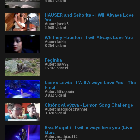
4 601 videní
HAUSER and Señorita - I Will Always Love
You.
Autor: janok5
1 905 videní
Whitney Houston - I will Always Love You
Autor: kohb
8 254 videní
Peginka
Autor: baly92
15 169 videní
Leona Lewis - I Will Always Love You - The
Final
Autor: littlpoppin
3 832 videní
Citrónová výzva - Lemon Song Challenge
Autor: madbroschannel
3 320 videní
Erza Muqolli - I will always love you (Live
Mars
Autor: mathias412