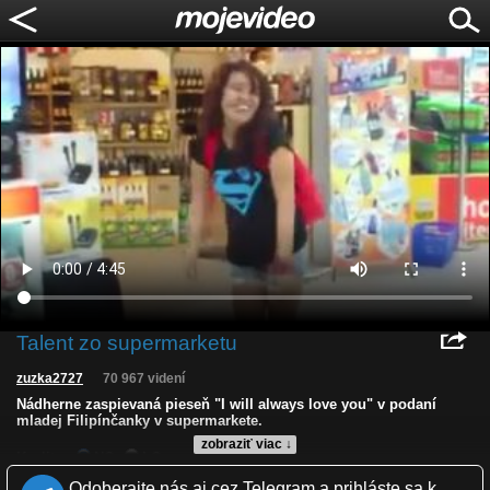
Talent zo supermarketu
zuzka2727
70 967 videní
Nádherne zaspievaná pieseň "I will always love you" v podaní
mladej Filipínčanky v supermarkete.
zobraziť viac ↓
Kvalita:
NQ
LQ
Zverejnené: 9.3.2013 11:09
Odoberajte nás aj cez Telegram a prihláste sa k