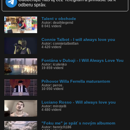
Páči sa: 95% (172 hlasov)
odberu správ.
Obľúbené: 66
Komentárov: 128
Dľžka: 4:45
Talent v obchode
Kategória: hudba
Autor: deathlegend
Tagy: supermarket, karaoke, i will always love you, whitney
8 041 videní
houston, filipíny, filipínčanka
História sledovanosti videa:
Connie Talbot - I will always love you
Autor: connietalbotfan
4 420 videní
Fontána v Dubaji - I Will Always Love You
Autor: iculenko
19 859 videní
Príhovor Willa Ferrella maturantom
Autor: peros
10 050 videní
Luciano Rosso - Will always love you
Autor: mirotelli
4 480 videní
"Foku me" je späť s novým albumom
Autor: henrich186